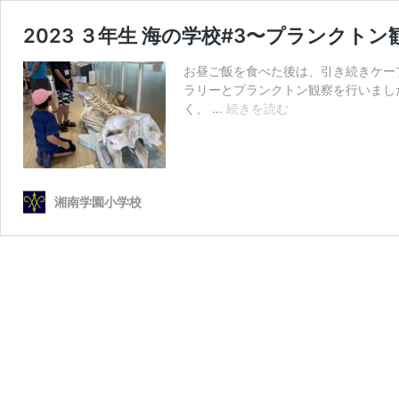
2023 ３年生 海の学校#3〜プランクト
お昼ご飯を食べた後は、引き続きケー
ラリーとプランクトン観察を行いまし
2023
く、 …
続きを読む
３
年
生
海
の
湘南学園小学校
学
校
#3〜
プ
ラ
ン
ク
ト
ン
観