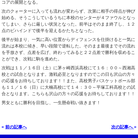
コアの展開となる。
次のクォーターに入っても流れが変わらず、次第に相手の得点が伸び
始める。そうこうしているうちに本校のセンターが４ファウルとなっ
てしまい、さらに厳しい状況となった。前半はそのまま終了し、１２
点のビハインドで後半を迎えるかたちとなった。
後半が始まり、一気に高い位置からディフェンスを仕掛けると一気に
流れは本校に傾き、早い段階で逆転した。そのまま最後までその流れ
を手放さず、点差を広げ、終わってみると２２点差で勝利を収めるこ
とができ、次戦に駒を進めた。
次戦は１１／１６日（土）に茅ヶ崎西浜高校にて１６：００～西湘高
校との試合となります。激戦必至となりますのでこの日も沢山の方々
の応援をお待ちしております！！また、高校男子バスケットボール部
も１１／１６（日）に大楠高校にて１４：３０～平塚工科高校との試
合となります。こちらも沢山の方々の応援をお待ちしております！！
男女ともに勝利を目指し、一生懸命戦い抜きます！
«
前の記事へ
次の記事へ
»