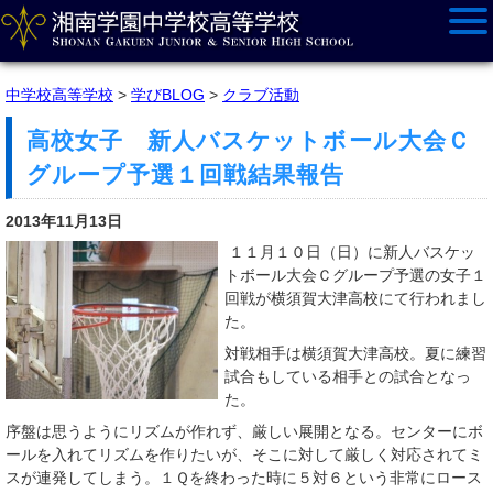
中学校高等学校
>
学びBLOG
>
クラブ活動
高校女子 新人バスケットボール大会Ｃ
グループ予選１回戦結果報告
2013年11月13日
１１月１０日（日）に新人バスケッ
トボール大会Ｃグループ予選の女子１
回戦が横須賀大津高校にて行われまし
た。
対戦相手は横須賀大津高校。夏に練習
試合もしている相手との試合となっ
た。
序盤は思うようにリズムが作れず、厳しい展開となる。センターにボ
ールを入れてリズムを作りたいが、そこに対して厳しく対応されてミ
スが連発してしまう。１Ｑを終わった時に５対６という非常にロース