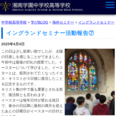
中学校高等学校
>
学びBLOG
>
海外セミナー
>
イングランドセミナー
イングランドセミナー活動報告⑦
2025年4月4日
この日は少し肌寒い朝でしたが、太陽
の日差しを感じることができました。
午前中は最後のESLの授業でした。イ
ースターについて学びました。イース
ターとは、処刑されて亡くなったイエ
ス・キリストが３日後に復活したこと
を記念するものです。
キリスト教の中で最も重要とされる祭
で、復活祭とも言われます。
イースターは毎年日付が変わる祝日
で、春分の日以降に最初の満月を迎え
たあとの日曜日がイースターの日付と