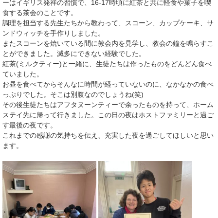
ーはイギリス発祥の習慣で、16-17時頃に紅茶と共に軽食や菓子を喫
食する茶会のことです。
調理を担当する先生たちから教わって、スコーン、カップケーキ、サ
ンドウィッチを手作りしました。
またスコーンを焼いている間に教会内を見学し、教会の鐘を鳴らすこ
とができました。滅多にできない経験でした。
紅茶(ミルクティー)と一緒に、生徒たちは作ったものをどんどん食べ
ていました。
お昼を食べてからそんなに時間が経っていないのに、なかなかの食べ
っぷりでした。そこは別腹なのでしょうね(笑)
その後生徒たちはアフタヌーンティーで余ったものを持って、ホーム
ステイ先に帰って行きました。この日の夜はホストファミリーと過ご
す最後の夜です。
これまでの感謝の気持ちを伝え、充実した夜を過ごしてほしいと思い
ます。