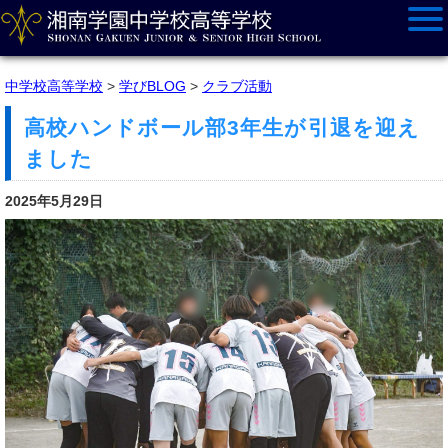
中学校高等学校
>
学びBLOG
>
クラブ活動
高校ハンドボール部3年生が引退を迎え
ました
2025年5月29日