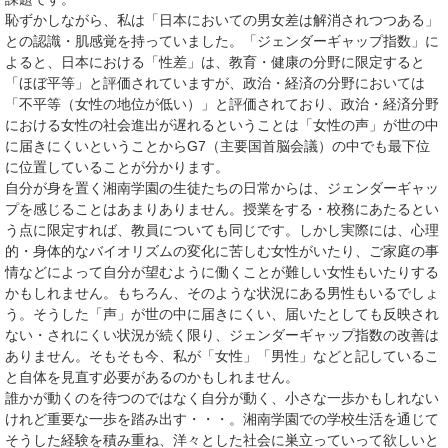
恥ずかしながら、私は「日本においての男女差は解消されつつある」
との認識・肌感覚を持っていました。「ジェンダーギャップ指数」に
よると、日本における「性差」は、教育・健康の分野に限定すると
「ほぼ平等」と評価されていますが、政治・経済の分野においては
「不平等（女性の地位が低い）」と評価されており、政治・経済分野
における女性の社会進出が遅れるということは「女性の声」が世の中
に届きにくいということからG7（主要国首脳会議）の中でも最下位
に位置していることが分かります。
自分が身を置く湘南学園の生徒たちの日常からは、ジェンダーギャッ
プを感じることはあまりありません。授業をする・校務にあたるとい
う点に限定すれば、教員についても同じです。しかし実際には、心理
的・身体的なバイオリズムの変化に苦しむ女性がいたり、ご家庭の事
情などによって自分が望むように働くことが難しい女性もいたりする
かもしれません。もちろん、そのような状況にある男性もいるでしょ
う。そうした「声」が世の中に届きにくい、届いたとしても反映され
ない・されにくい状況が続く限り、ジェンダーギャップ指数の改善は
ありません。そもそも今、私が「女性」「男性」などと記しているこ
と自体を見直す必要があるのかもしれません。
誰かが動くのを待つのではなく自分が動く、小さな一歩かもしれない
けれど重要な一歩を踏み出す・・・。湘南学園での学校生活を通じて
そうした経験を積み重ね、洋々とした社会に巣立っていって欲しいと