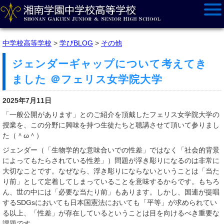
中学校高等学校
>
学びBLOG
>
その他
ジェンダーギャップについて考えてき
ました ＠フェリス女学院大学
2025年7月11日
「一般公開があります」とのご紹介を頂戴したフェリス女学院大学の
授業を、この分野に興味を持つ生徒たちと聴講させて頂いて参りまし
た（＾ω＾）
ジェンダー（「生物学的な意味合いでの性差」ではなく「社会的背景
によってもたらされている性差」）問題が浮き彫りになるのは非常に
大切なことです。なぜなら、浮き彫りにならないということは「当た
り前」として定着してしまっていることを意味するからです。もちろ
ん、世の中には「必要な当たり前」もあります。しかし、国連が提唱
するSDGsにおいても日本国憲法においても「平等」が求められてい
る以上、「性差」が存在しているということは目を向けるべき重要な
課題です。