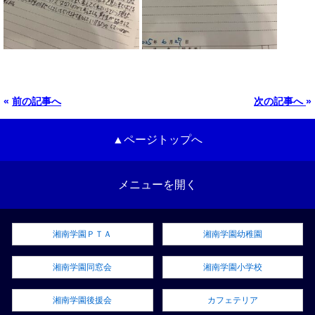
«
前の記事へ
次の記事へ
»
▲ページトップへ
メニューを開く
湘南学園ＰＴＡ
湘南学園幼稚園
湘南学園同窓会
湘南学園小学校
湘南学園後援会
カフェテリア