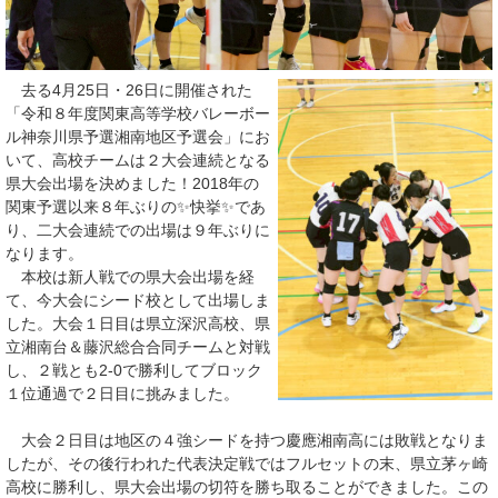
去る4月25日・26日に開催された
「令和８年度関東高等学校バレーボー
ル神奈川県予選湘南地区予選会」にお
いて、高校チームは２大会連続となる
県大会出場を決めました！2018年の
関東予選以来８年ぶりの✨快挙✨であ
り、二大会連続での出場は９年ぶりに
なります。
本校は新人戦での県大会出場を経
て、今大会にシード校として出場しま
した。大会１日目は県立深沢高校、県
立湘南台＆藤沢総合合同チームと対戦
し、２戦とも2-0で勝利してブロック
１位通過で２日目に挑みました。
大会２日目は地区の４強シードを持つ慶應湘南高には敗戦となりま
したが、その後行われた代表決定戦ではフルセットの末、県立茅ヶ崎
高校に勝利し、県大会出場の切符を勝ち取ることができました。この