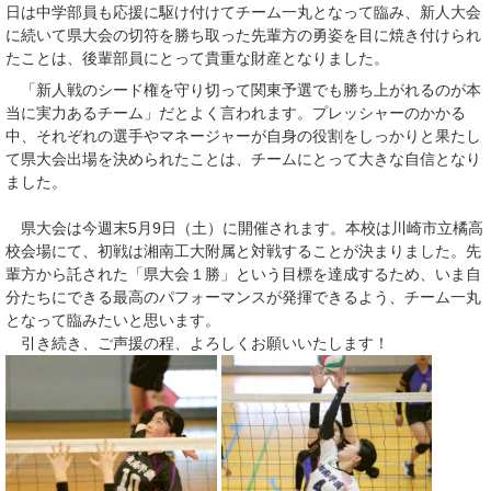
日は中学部員も応援に駆け付けてチーム一丸となって臨み、新人大会
に続いて県大会の切符を勝ち取った先輩方の勇姿を目に焼き付けられ
たことは、後輩部員にとって貴重な財産となりました。
「新人戦のシード権を守り切って関東予選でも勝ち上がれるのが本
当に実力あるチーム」だとよく言われます。プレッシャーのかかる
中、それぞれの選手やマネージャーが自身の役割をしっかりと果たし
て県大会出場を決められたことは、チームにとって大きな自信となり
ました。
県大会は今週末5月9日（土）に開催されます。本校は川崎市立橘高
校会場にて、初戦は湘南工大附属と対戦することが決まりました。先
輩方から託された「県大会１勝」という目標を達成するため、いま自
分たちにできる最高のパフォーマンスが発揮できるよう、チーム一丸
となって臨みたいと思います。
引き続き、ご声援の程、よろしくお願いいたします！