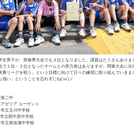
学生男子が、県春季大会でも３位となりました。課題はたくさんありま
会で１位・２位となったチームとの実力差はありますが、関東大会に出
決勝リーグを戦う」という目標に向けて日々の練習に取り組んでいきま
強い」ということを忘れずにね(‘ω’)ノ
政第二中
アゼリア ユーゲント
崎市立玉川中学校
崎市立西中原中学校
崎市立南加瀬中学校