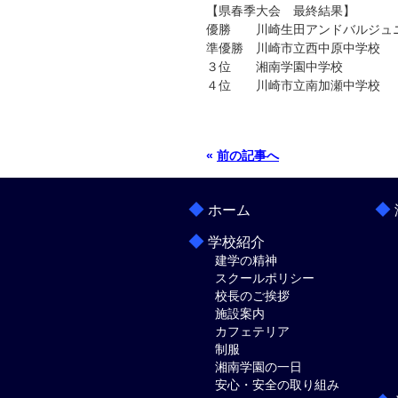
【県春季大会 最終結果】
優勝 川崎生田アンドバルジュ
準優勝 川崎市立西中原中学校
３位 湘南学園中学校
４位 川崎市立南加瀬中学校
«
前の記事へ
◆
◆
ホーム
◆
学校紹介
建学の精神
スクールポリシー
校長のご挨拶
施設案内
カフェテリア
制服
湘南学園の一日
安心・安全の取り組み