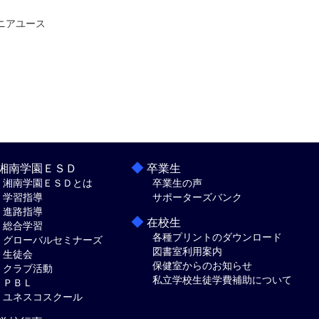
ニアユース
◆
湘南学園ＥＳＤ
卒業生
湘南学園ＥＳＤとは
卒業生の声
学習指導
サポーターズバンク
進路指導
◆
在校生
総合学習
各種プリントのダウンロード
グローバルセミナーズ
図書室利用案内
生徒会
保健室からのお知らせ
クラブ活動
私立学校生徒学費補助について
ＰＢＬ
ユネスコスクール