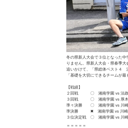
冬の県新人大会で３位となった中
りません。県新人大会・県春季大
追いかけて、「県総体ベスト４ 
「基礎を大切にできるチームが最も
【戦績】
２回戦 〇 湘南学園 vs 法
３回戦 〇 湘南学園 vs 厚木
準々決勝 〇 湘南学園 vs 川
準決勝 ✖ 湘南学園 vs 川
３位決定戦 〇 湘南学園 vs 川
＝＝＝＝＝