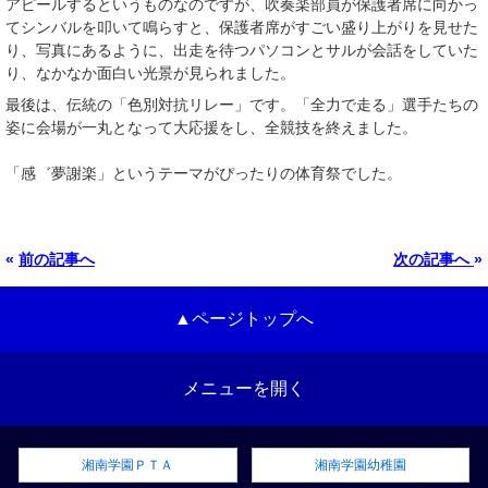
アピールするというものなのですが、吹奏楽部員が保護者席に向かっ
てシンバルを叩いて鳴らすと、保護者席がすごい盛り上がりを見せた
り、写真にあるように、出走を待つパソコンとサルが会話をしていた
り、なかなか面白い光景が見られました。
最後は、伝統の「色別対抗リレー」です。「全力で走る」選手たちの
姿に会場が一丸となって大応援をし、全競技を終えました。
「感゛夢謝楽」というテーマがぴったりの体育祭でした。
«
前の記事へ
次の記事へ
»
▲ページトップへ
メニューを開く
湘南学園ＰＴＡ
湘南学園幼稚園