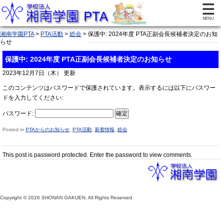
湘南学園PTA
>
PTA活動
>
総会
>
保護中: 2024年度 PTA正副会長候補者決定のお知
らせ
保護中: 2024年度 PTA正副会長候補者決定のお知らせ
2023年12月7日（木） 更新
このコンテンツはパスワードで保護されています。表示するには以下にパスワー
ドを入力してください:
パスワード:
Posted in
PTAからのお知らせ
,
PTA活動
,
新着情報
,
総会
This post is password protected. Enter the password to view comments.
Copyright © 2026 SHONAN GAKUEN. All Rights Reserved.