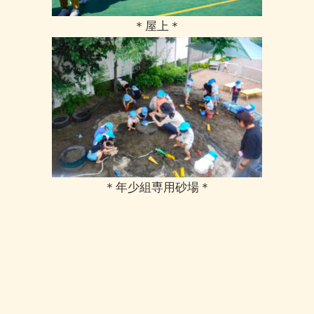
＊屋上＊
＊年少組専用砂場＊