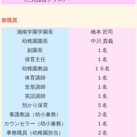
教職員
湘南学園学園長
橋本 匠司
幼稚園園長
中川 貴義
副園長
１名
保育主任
１名
幼稚園教諭
１６名
体育講師
１名
造形講師
１名
英語講師
１名
預かり保育
５名
養護教諭（幼小兼務）
２名
カウンセラー（幼小兼務）
１名
事務職員（幼稚園担当）
２名