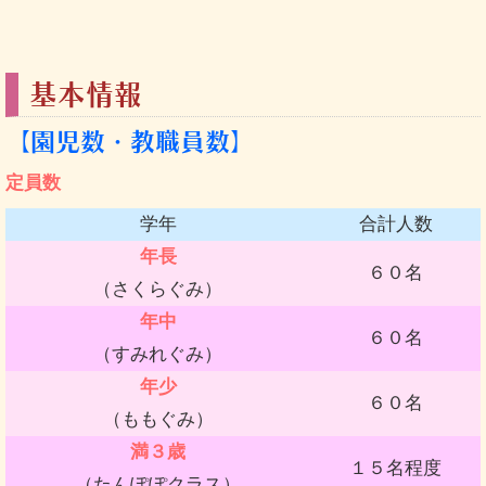
基本情報
【園児数・教職員数】
定員数
学年
合計人数
年長
６０名
（さくらぐみ）
年中
６０名
（すみれぐみ）
年少
６０名
（ももぐみ）
満３歳
１５名程度
（たんぽぽクラス）