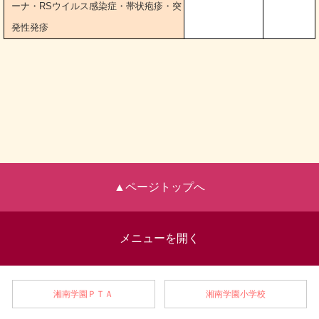
ーナ・RSウイルス感染症・帯状疱疹・突
発性発疹
▲ページトップへ
メニューを開く
湘南学園ＰＴＡ
湘南学園小学校