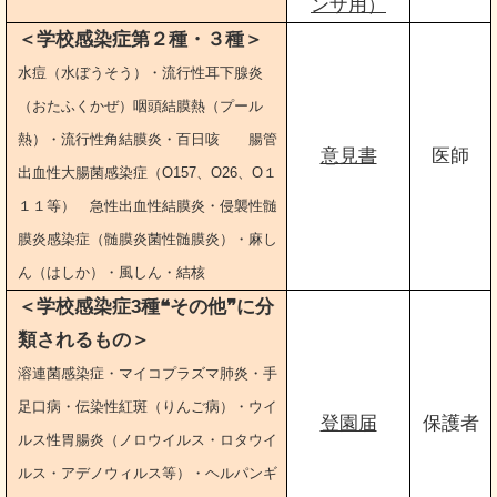
ンザ用）
＜学校感染症第２種・３種＞
水痘（水ぼうそう）・流行性耳下腺炎
（おたふくかぜ）咽頭結膜熱（プール
熱）・流行性角結膜炎・百日咳 腸管
意見書
医師
出血性大腸菌感染症（О157、О26、О１
１１等） 急性出血性結膜炎・侵襲性髄
膜炎感染症（髄膜炎菌性髄膜炎）・麻し
ん（はしか）・風しん・結核
＜学校感染症3種❝その他❞に分
類されるもの＞
溶連菌感染症・マイコプラズマ肺炎・手
足口病・伝染性紅斑（りんご病）・ウイ
登園届
保護者
ルス性胃腸炎（ノロウイルス・ロタウイ
ルス・アデノウィルス等）・ヘルパンギ