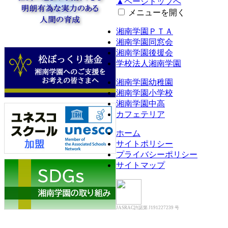
▲ページトップへ
メニューを開く
湘南学園ＰＴＡ
湘南学園同窓会
湘南学園後援会
学校法人湘南学園
湘南学園幼稚園
湘南学園小学校
湘南学園中高
カフェテリア
ホーム
サイトポリシー
プライバシーポリシー
サイトマップ
JASRAC許諾第 J191227239 号