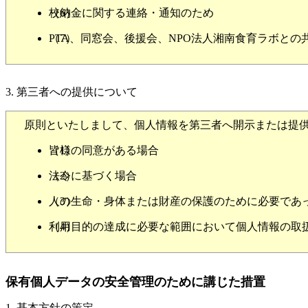
（6）
校納金に関する連絡・通知のため
（7）
PTA、同窓会、後援会、NPO法人湘南食育ラボとの
3. 第三者への提供について
原則といたしまして、個人情報を第三者へ開示または提供
（1）
皆様の同意がある場合
（2）
法令に基づく場合
（3）
人の生命・身体または財産の保護のために必要であ
（4）
利用目的の達成に必要な範囲において個人情報の取
保有個人データの安全管理のために講じた措置
1. 基本方針の策定