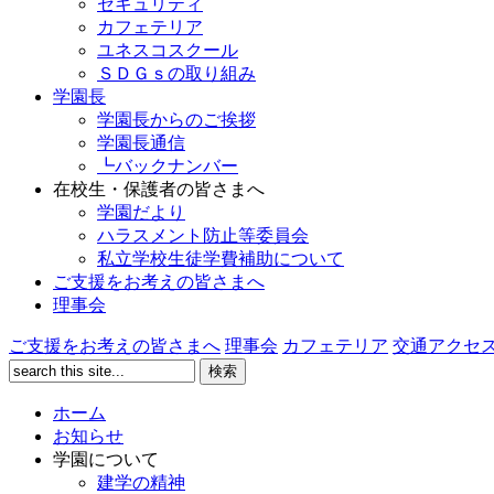
セキュリティ
カフェテリア
ユネスコスクール
ＳＤＧｓの取り組み
学園長
学園長からのご挨拶
学園長通信
┗バックナンバー
在校生・保護者の皆さまへ
学園だより
ハラスメント防止等委員会
私立学校生徒学費補助について
ご支援をお考えの皆さまへ
理事会
ご支援をお考えの皆さまへ
理事会
カフェテリア
交通アクセ
ホーム
お知らせ
学園について
建学の精神