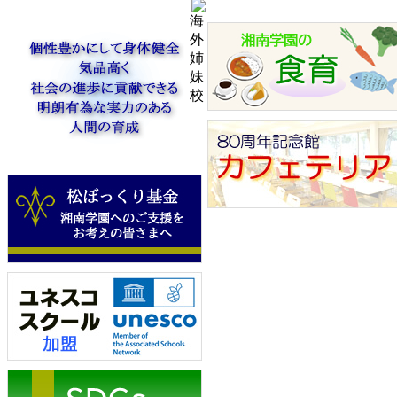
海
外
姉
妹
校