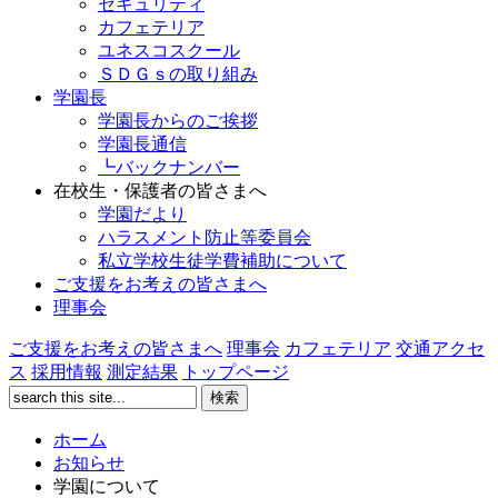
セキュリティ
カフェテリア
ユネスコスクール
ＳＤＧｓの取り組み
学園長
学園長からのご挨拶
学園長通信
┗バックナンバー
在校生・保護者の皆さまへ
学園だより
ハラスメント防止等委員会
私立学校生徒学費補助について
ご支援をお考えの皆さまへ
理事会
ご支援をお考えの皆さまへ
理事会
カフェテリア
交通アクセ
ス
採用情報
測定結果
トップページ
ホーム
お知らせ
学園について