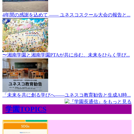
4年間の感謝を込めて ―― ユネスコスクール大会の報告と...
〜湘南学園と湘南学園PTAが共に歩む、未来をひらく学び...
「未来を共に創る学びへ――ユネスコ教育勧告と生成AI時...
学園TOPICS