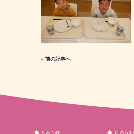
«
前の記事へ
◆
◆
基本方針
園での生