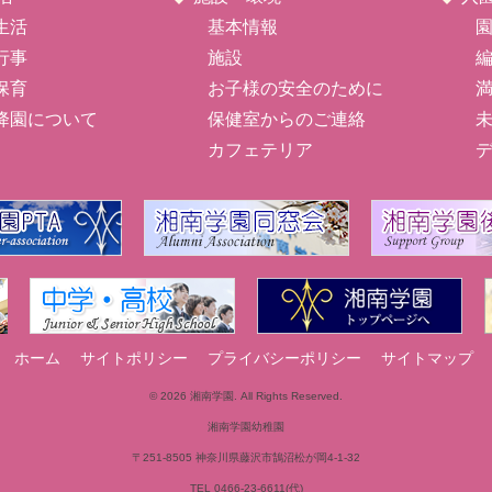
生活
基本情報
行事
施設
保育
お子様の安全のために
降園について
保健室からのご連絡
カフェテリア
ホーム
サイトポリシー
プライバシーポリシー
サイトマップ
© 2026 湘南学園. All Rights Reserved.
湘南学園幼稚園
〒251-8505 神奈川県藤沢市鵠沼松が岡4-1-32
TEL 0466-23-6611(代)