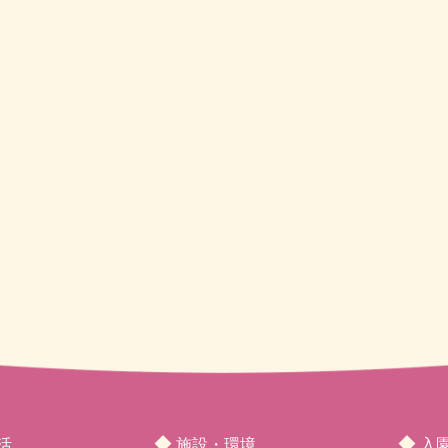
◆
◆
活
施設・環境
入