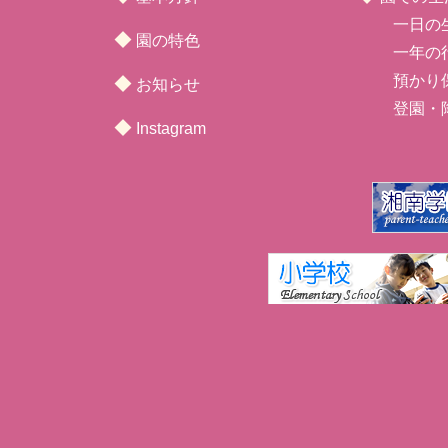
一日の
◆
園の特色
一年の
預かり
◆
お知らせ
登園・
◆
Instagram