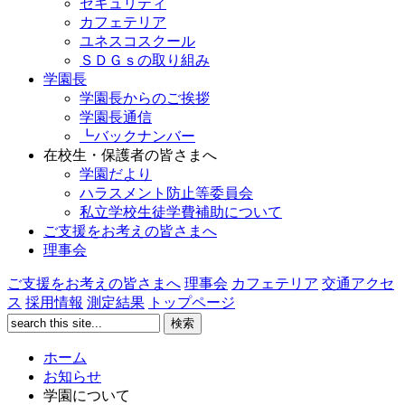
セキュリティ
カフェテリア
ユネスコスクール
ＳＤＧｓの取り組み
学園長
学園長からのご挨拶
学園長通信
┗バックナンバー
在校生・保護者の皆さまへ
学園だより
ハラスメント防止等委員会
私立学校生徒学費補助について
ご支援をお考えの皆さまへ
理事会
ご支援をお考えの皆さまへ
理事会
カフェテリア
交通アクセ
ス
採用情報
測定結果
トップページ
ホーム
お知らせ
学園について