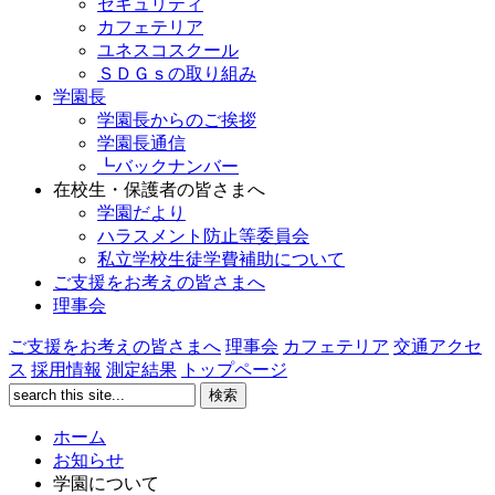
セキュリティ
カフェテリア
ユネスコスクール
ＳＤＧｓの取り組み
学園長
学園長からのご挨拶
学園長通信
┗バックナンバー
在校生・保護者の皆さまへ
学園だより
ハラスメント防止等委員会
私立学校生徒学費補助について
ご支援をお考えの皆さまへ
理事会
ご支援をお考えの皆さまへ
理事会
カフェテリア
交通アクセ
ス
採用情報
測定結果
トップページ
ホーム
お知らせ
学園について