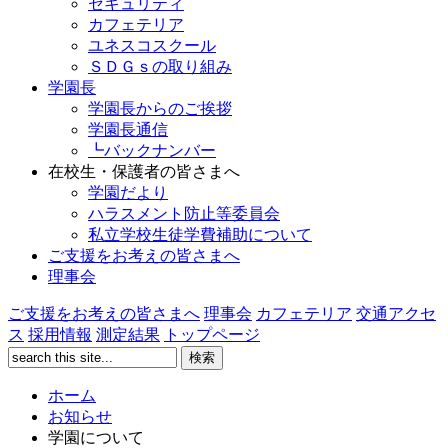
セキュリティ
カフェテリア
ユネスコスクール
ＳＤＧｓの取り組み
学園長
学園長からのご挨拶
学園長通信
┗バックナンバー
在校生・保護者の皆さまへ
学園だより
ハラスメント防止等委員会
私立学校生徒学費補助について
ご支援をお考えの皆さまへ
理事会
ご支援をお考えの皆さまへ
理事会
カフェテリア
交通アクセ
ス
採用情報
測定結果
トップページ
ホーム
お知らせ
学園について