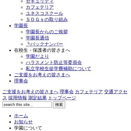
セキュリティ
カフェテリア
ユネスコスクール
ＳＤＧｓの取り組み
学園長
学園長からのご挨拶
学園長通信
┗バックナンバー
在校生・保護者の皆さまへ
学園だより
ハラスメント防止等委員会
私立学校生徒学費補助について
ご支援をお考えの皆さまへ
理事会
ご支援をお考えの皆さまへ
理事会
カフェテリア
交通アクセ
ス
採用情報
測定結果
トップページ
ホーム
お知らせ
学園について