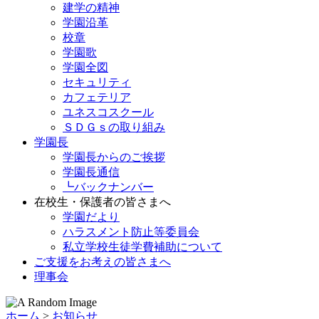
建学の精神
学園沿革
校章
学園歌
学園全図
セキュリティ
カフェテリア
ユネスコスクール
ＳＤＧｓの取り組み
学園長
学園長からのご挨拶
学園長通信
┗バックナンバー
在校生・保護者の皆さまへ
学園だより
ハラスメント防止等委員会
私立学校生徒学費補助について
ご支援をお考えの皆さまへ
理事会
ホーム
>
お知らせ