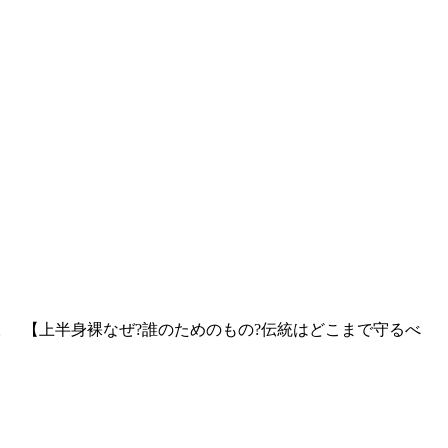
い。 【上半身裸なぜ?誰のためのもの?伝統はどこまで守るべ