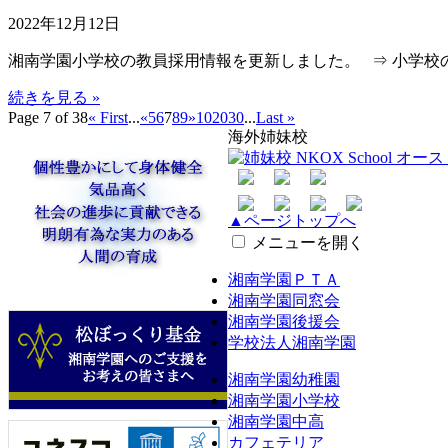
2022年12月12日
湘南学園小学校の教員採用情報を更新しました。 ⇒ 小学校
続きを見る »
Page 7 of 38
« First
...
«
5
6
7
8
9
»
10
20
30
...
Last »
海外姉妹校
▲ページトップへ
メニューを開く
湘南学園ＰＴＡ
湘南学園同窓会
湘南学園後援会
学校法人湘南学園
湘南学園幼稚園
湘南学園小学校
湘南学園中高
カフェテリア