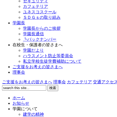
セキュリティ
カフェテリア
ユネスコスクール
ＳＤＧｓの取り組み
学園長
学園長からのご挨拶
学園長通信
┗バックナンバー
在校生・保護者の皆さまへ
学園だより
ハラスメント防止等委員会
私立学校生徒学費補助について
ご支援をお考えの皆さまへ
理事会
ご支援をお考えの皆さまへ
理事会
カフェテリア
交通アクセ
ホーム
お知らせ
学園について
建学の精神