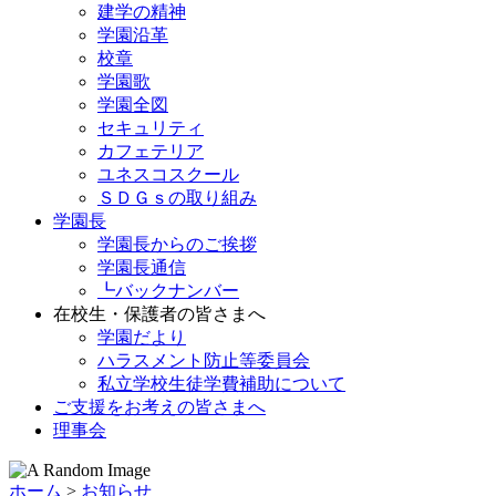
建学の精神
学園沿革
校章
学園歌
学園全図
セキュリティ
カフェテリア
ユネスコスクール
ＳＤＧｓの取り組み
学園長
学園長からのご挨拶
学園長通信
┗バックナンバー
在校生・保護者の皆さまへ
学園だより
ハラスメント防止等委員会
私立学校生徒学費補助について
ご支援をお考えの皆さまへ
理事会
ホーム
>
お知らせ