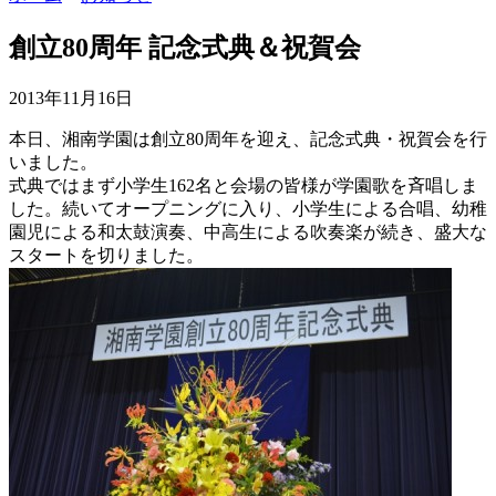
創立80周年 記念式典＆祝賀会
2013年11月16日
本日、湘南学園は創立80周年を迎え、記念式典・祝賀会を行
いました。
式典ではまず小学生162名と会場の皆様が学園歌を斉唱しま
した。続いてオープニングに入り、小学生による合唱、幼稚
園児による和太鼓演奏、中高生による吹奏楽が続き、盛大な
スタートを切りました。