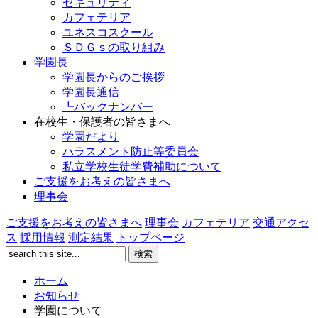
セキュリティ
カフェテリア
ユネスコスクール
ＳＤＧｓの取り組み
学園長
学園長からのご挨拶
学園長通信
┗バックナンバー
在校生・保護者の皆さまへ
学園だより
ハラスメント防止等委員会
私立学校生徒学費補助について
ご支援をお考えの皆さまへ
理事会
ご支援をお考えの皆さまへ
理事会
カフェテリア
交通アクセ
ス
採用情報
測定結果
トップページ
ホーム
お知らせ
学園について