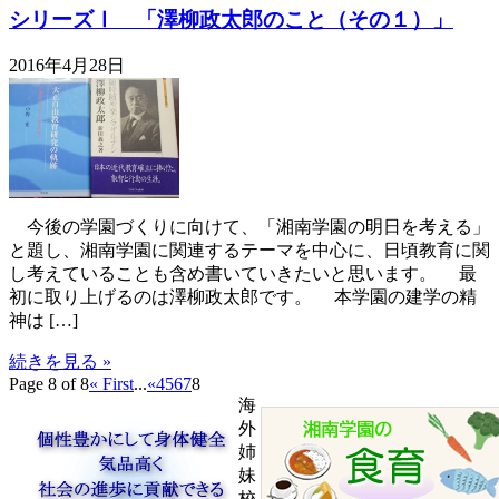
シリーズⅠ 「澤柳政太郎のこと（その１）」
2016年4月28日
今後の学園づくりに向けて、「湘南学園の明日を考える」
と題し、湘南学園に関連するテーマを中心に、日頃教育に関
し考えていることも含め書いていきたいと思います。 最
初に取り上げるのは澤柳政太郎です。 本学園の建学の精
神は […]
続きを見る »
Page 8 of 8
« First
...
«
4
5
6
7
8
海
外
姉
妹
校