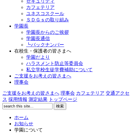
セキュリティ
カフェテリア
ユネスコスクール
ＳＤＧｓの取り組み
学園長
学園長からのご挨拶
学園長通信
┗バックナンバー
在校生・保護者の皆さまへ
学園だより
ハラスメント防止等委員会
私立学校生徒学費補助について
ご支援をお考えの皆さまへ
理事会
ご支援をお考えの皆さまへ
理事会
カフェテリア
交通アクセ
ス
採用情報
測定結果
トップページ
ホーム
お知らせ
学園について