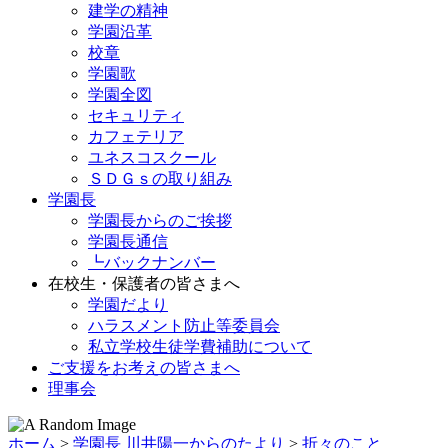
建学の精神
学園沿革
校章
学園歌
学園全図
セキュリティ
カフェテリア
ユネスコスクール
ＳＤＧｓの取り組み
学園長
学園長からのご挨拶
学園長通信
┗バックナンバー
在校生・保護者の皆さまへ
学園だより
ハラスメント防止等委員会
私立学校生徒学費補助について
ご支援をお考えの皆さまへ
理事会
ホーム
>
学園長 川井陽一からのたより
>
折々のこと