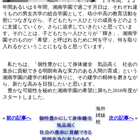
１５年間、１２
年間あるいは６年間、湘南学園で過ごす月日は、それぞれ違
うものの男女共学の総合学園として、幼小中高の教育活動を
密につなぎながら、子どもたち一人ひとりの成長をどのよう
に支援していくか、さらに追求していきたいと思っていま
す。そのことは、子どもたち一人ひとりが「輝き」、湘南学
園そのものが「希望」と呼ばれるために何を守り、何を取り
入れるかということにもなると思っています。
私たちは、「個性豊かにして身体健全 気品高く 社会の
進歩に貢献できる明朗有為な実力のある人間の育成」という
湘南学園の建学の精神を誇りに、その建学の精神を磨きなが
ら、新たな高みを目指したいと思います。
豊かな可能性を秘めた湘南学園の希望に満ちた2016年度が
スタートしました。
海外
姉妹
«
前の記事へ
次の記事へ
»
校