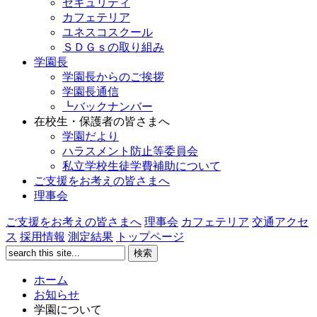
セキュリティ
カフェテリア
ユネスコスクール
ＳＤＧｓの取り組み
学園長
学園長からのご挨拶
学園長通信
┗バックナンバー
在校生・保護者の皆さまへ
学園だより
ハラスメント防止等委員会
私立学校生徒学費補助について
ご支援をお考えの皆さまへ
理事会
ご支援をお考えの皆さまへ
理事会
カフェテリア
交通アクセ
ス
採用情報
測定結果
トップページ
ホーム
お知らせ
学園について