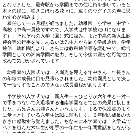
となりました。最寄駅から学園までの住宅街を歩いていると
木々の緑に、咲きこぼれる花々に、遠くのウグイスの声に思
わず心が和みます。
着任して一ヵ月程が経ちました。幼稚園、小学校、中学・
高校（中高一貫校ですので、入学式は中学校だけになりま
す）、それぞれの入学（園）式に臨み、また中高の新入生歓
迎会等の行事を見、あるいは先生方から届く学級通信、学年
通信、幼稚園だより、さらには教科通信等を読む中で、総合
学園としての湘南学園の魅力、そして今後の豊かな可能性に
改めて気づかされています。
幼稚園の入園式では、入園児を迎える年中さん、年長さん
の年毎の成長に目を見張らされました。幼稚園児として決し
て一括りすることのできない成長過程があります。
小学校の入学式では、新入生一人ひとりが六年生と一対一
で手をつないで入退場する湘南学園ならではの光景に接しま
した。お兄さんお姉さんというよりも、まるで保護者のよう
に堂々としている六年生は誠に頼もしく、６年間の成長の大
きさに感動すら覚えました。ちなみに本学園では、入学式で
ペアを組んだ六年生が相手の一年生を一年間世話をしながら