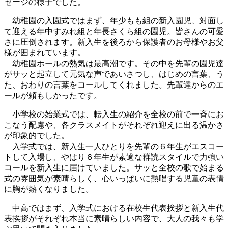
セージの様子でした。
幼稚園の入園式ではまず、年少もも組の新入園児、対面し
て迎える年中すみれ組と年長さくら組の園児。皆さんの可愛
さに圧倒されます。新入生を後ろから保護者のお母様やお父
様が囲まれています。
幼稚園ホールの熱気は最高潮です。その中を先輩の園児達
がサッと起立して元気な声であいさつし、はじめの言葉、う
た、おわりの言葉をコールしてくれました。先輩達からのエ
ールが頼もしかったです。
小学校の始業式では、転入生の紹介を全校の前で一斉にお
こなう配慮や、各クラスメイトがそれぞれ迎えに出る温かさ
が印象的でした。
入学式では、新入生一人ひとりを先輩の６年生がエスコー
トして入場し、やはり６年生が素適な群読スタイルで力強い
コールを新入生に届けていました。サッと全校の歌で始まる
式の雰囲気が素晴らしく、心いっぱいに熱唱する児童の表情
に胸が熱くなりました。
中高ではまず、入学式における在校生代表挨拶と新入生代
表挨拶がそれぞれ本当に素晴らしい内容で、大人の我々も学