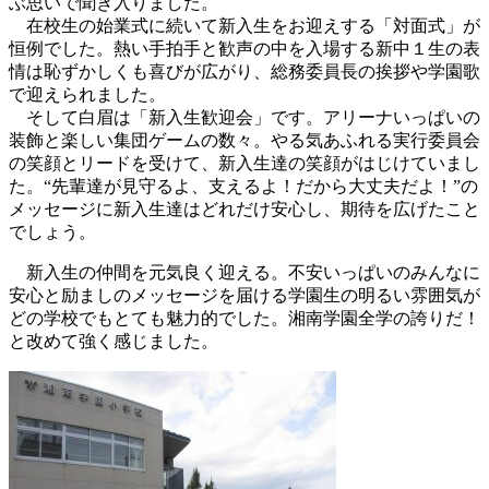
ぶ思いで聞き入りました。
在校生の始業式に続いて新入生をお迎えする「対面式」が
恒例でした。熱い手拍手と歓声の中を入場する新中１生の表
情は恥ずかしくも喜びが広がり、総務委員長の挨拶や学園歌
で迎えられました。
そして白眉は「新入生歓迎会」です。アリーナいっぱいの
装飾と楽しい集団ゲームの数々。やる気あふれる実行委員会
の笑顔とリードを受けて、新入生達の笑顔がはじけていまし
た。“先輩達が見守るよ、支えるよ！だから大丈夫だよ！”の
メッセージに新入生達はどれだけ安心し、期待を広げたこと
でしょう。
新入生の仲間を元気良く迎える。不安いっぱいのみんなに
安心と励ましのメッセージを届ける学園生の明るい雰囲気が
どの学校でもとても魅力的でした。湘南学園全学の誇りだ！
と改めて強く感じました。