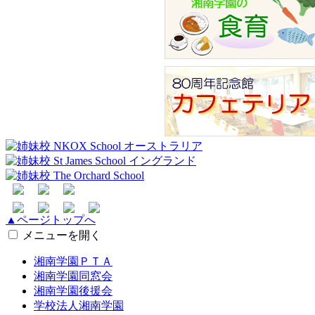
▲ページトップへ
メニューを開く
湘南学園ＰＴＡ
湘南学園同窓会
湘南学園後援会
学校法人湘南学園