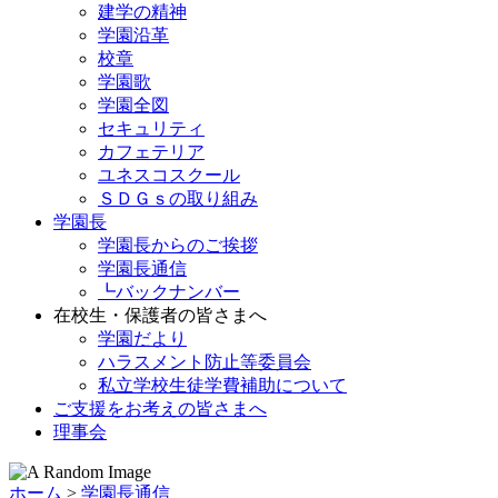
建学の精神
学園沿革
校章
学園歌
学園全図
セキュリティ
カフェテリア
ユネスコスクール
ＳＤＧｓの取り組み
学園長
学園長からのご挨拶
学園長通信
┗バックナンバー
在校生・保護者の皆さまへ
学園だより
ハラスメント防止等委員会
私立学校生徒学費補助について
ご支援をお考えの皆さまへ
理事会
ホーム
>
学園長通信