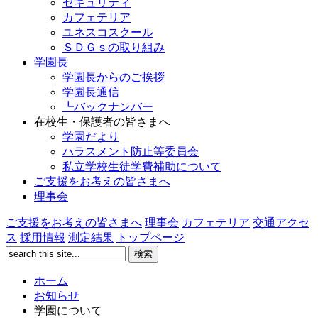
セキュリティ
カフェテリア
ユネスコスクール
ＳＤＧｓの取り組み
学園長
学園長からのご挨拶
学園長通信
┗バックナンバー
在校生・保護者の皆さまへ
学園だより
ハラスメント防止等委員会
私立学校生徒学費補助について
ご支援をお考えの皆さまへ
理事会
ご支援をお考えの皆さまへ
理事会
カフェテリア
交通アクセ
ス
採用情報
測定結果
トップページ
ホーム
お知らせ
学園について