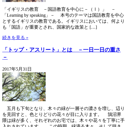
「イギリスの教育 －国語教育を中心に－（Ⅰ）」 －
「Learning by speaking」－ 本号のテーマは国語教育を中心
とするイギリスの教育である。イギリスにおいては、何より
も「国語」が重要とされ、国家的な政策と […]
続きを見る »
「トップ・アスリート」とは －一日一日の重さ
－
2017年5月31日
五月も下旬となり、木々の緑が一層その濃さを増し、辺り
を見回すと、色とりどりの花々が目に入ります。 鵠沼界
隈は緑が多く、それぞれのお宅では、木々や花々を丁寧に手
入れされています。 この時期、緑滴る木々、そして咲き