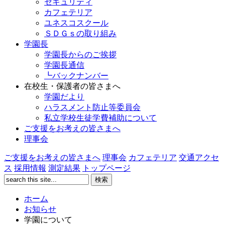
セキュリティ
カフェテリア
ユネスコスクール
ＳＤＧｓの取り組み
学園長
学園長からのご挨拶
学園長通信
┗バックナンバー
在校生・保護者の皆さまへ
学園だより
ハラスメント防止等委員会
私立学校生徒学費補助について
ご支援をお考えの皆さまへ
理事会
ご支援をお考えの皆さまへ
理事会
カフェテリア
交通アクセ
ス
採用情報
測定結果
トップページ
ホーム
お知らせ
学園について