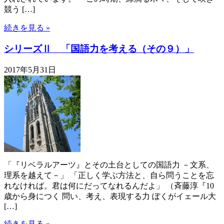
競う […]
続きを見る »
シリーズⅡ 「国語力を考える（その９）」
2017年5月31日
「『リベラルアーツ』とその土台としての国語力 －文系、
理系を越えて－」 「正しく学ぶ方法と、自ら問うことを忘
れなければ。君は何にだってなれるんだよ」 （斉藤淳『10
歳から身につく 問い、考え、表現する力 ぼくがイェール大
[…]
続きを見る »