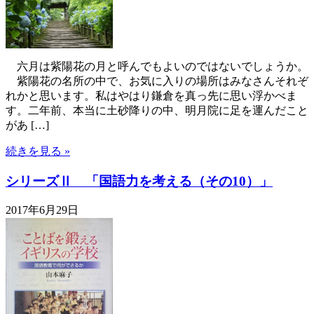
六月は紫陽花の月と呼んでもよいのではないでしょうか。
紫陽花の名所の中で、お気に入りの場所はみなさんそれぞ
れかと思います。私はやはり鎌倉を真っ先に思い浮かべま
す。二年前、本当に土砂降りの中、明月院に足を運んだこと
があ […]
続きを見る »
シリーズⅡ 「国語力を考える（その10）」
2017年6月29日