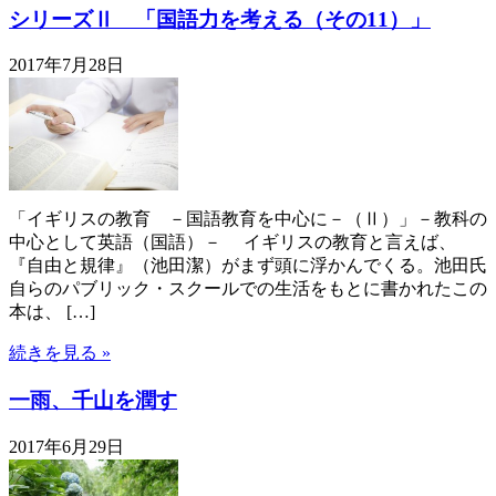
シリーズⅡ 「国語力を考える（その11）」
2017年7月28日
「イギリスの教育 －国語教育を中心に－（Ⅱ）」－教科の
中心として英語（国語）－ イギリスの教育と言えば、
『自由と規律』（池田潔）がまず頭に浮かんでくる。池田氏
自らのパブリック・スクールでの生活をもとに書かれたこの
本は、 […]
続きを見る »
一雨、千山を潤す
2017年6月29日