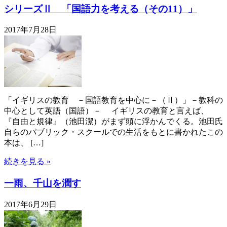
シリーズⅡ 「国語力を考える（その11）」
2017年7月28日
「イギリスの教育 －国語教育を中心に－（Ⅱ）」－教科の
中心として英語（国語）－ イギリスの教育と言えば、
『自由と規律』（池田潔）がまず頭に浮かんでくる。池田氏
自らのパブリック・スクールでの生活をもとに書かれたこの
本は、 […]
続きを見る »
一雨、千山を潤す
2017年6月29日