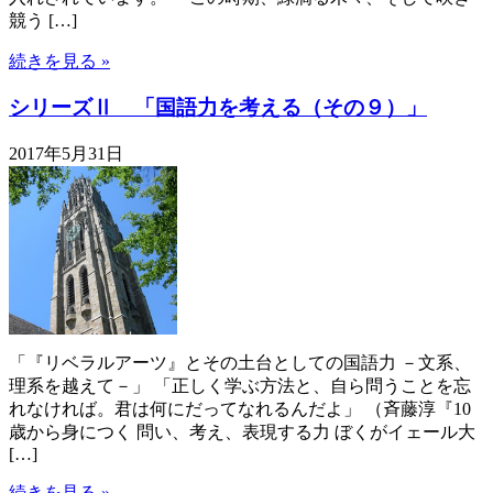
競う […]
続きを見る »
シリーズⅡ 「国語力を考える（その９）」
2017年5月31日
「『リベラルアーツ』とその土台としての国語力 －文系、
理系を越えて－」 「正しく学ぶ方法と、自ら問うことを忘
れなければ。君は何にだってなれるんだよ」 （斉藤淳『10
歳から身につく 問い、考え、表現する力 ぼくがイェール大
[…]
続きを見る »