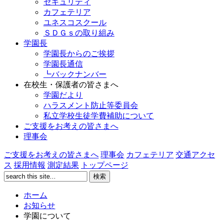
セキュリティ
カフェテリア
ユネスコスクール
ＳＤＧｓの取り組み
学園長
学園長からのご挨拶
学園長通信
┗バックナンバー
在校生・保護者の皆さまへ
学園だより
ハラスメント防止等委員会
私立学校生徒学費補助について
ご支援をお考えの皆さまへ
理事会
ご支援をお考えの皆さまへ
理事会
カフェテリア
交通アクセ
ス
採用情報
測定結果
トップページ
ホーム
お知らせ
学園について