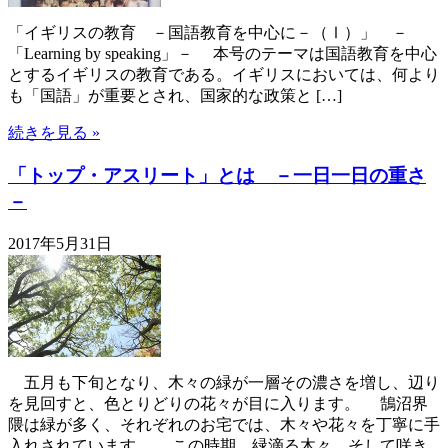
「イギリスの教育 －国語教育を中心に－（Ⅰ）」 －
「Learning by speaking」－ 本号のテーマは国語教育を中心
とするイギリスの教育である。イギリスにおいては、何より
も「国語」が重要とされ、国家的な政策と […]
続きを見る »
「トップ・アスリート」とは －一日一日の重さ
－
2017年5月31日
五月も下旬となり、木々の緑が一層その濃さを増し、辺り
を見回すと、色とりどりの花々が目に入ります。 鵠沼界
隈は緑が多く、それぞれのお宅では、木々や花々を丁寧に手
入れされています。 この時期、緑滴る木々、そして咲き