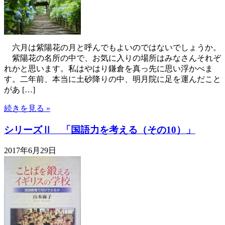
六月は紫陽花の月と呼んでもよいのではないでしょうか。
紫陽花の名所の中で、お気に入りの場所はみなさんそれぞ
れかと思います。私はやはり鎌倉を真っ先に思い浮かべま
す。二年前、本当に土砂降りの中、明月院に足を運んだこと
があ […]
続きを見る »
シリーズⅡ 「国語力を考える（その10）」
2017年6月29日