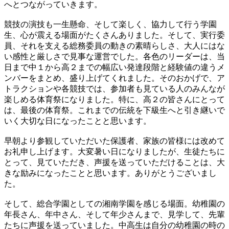
へとつながっていきます。
競技の演技も一生懸命、そして楽しく、協力して行う学園
生、心が震える場面がたくさんありました。そして、実行委
員、それを支える総務委員の動きの素晴らしさ、大人にはな
い感性と厳しさで見事な運営でした。各色のリーダーは、当
日まで中１から高２までの幅広い発達段階と経験値の違うメ
ンバーをまとめ、盛り上げてくれました。そのおかげで、ア
トラクションや各競技では、参加者も見ている人のみんなが
楽しめる体育祭になりました。特に、高２の皆さんにとって
は、最後の体育祭。これまでの伝統を下級生へと引き継いで
いく大切な日になったことと思います。
早朝より参観していただいた保護者、家族の皆様には改めて
お礼申し上げます。大変暑い日になりましたが、生徒たちに
とって、見ていただき、声援を送っていただけることは、大
きな励みになったことと思います。ありがとうございまし
た。
そして、総合学園としての湘南学園を感じる場面。幼稚園の
年長さん、年中さん、そして年少さんまで、見学して、先輩
たちに声援を送っていました。中高生は自分の幼稚園の時の