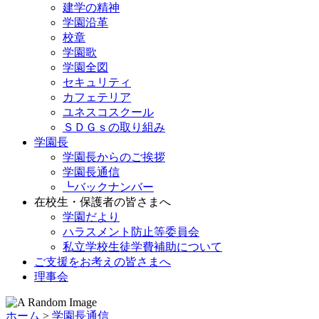
建学の精神
学園沿革
校章
学園歌
学園全図
セキュリティ
カフェテリア
ユネスコスクール
ＳＤＧｓの取り組み
学園長
学園長からのご挨拶
学園長通信
┗バックナンバー
在校生・保護者の皆さまへ
学園だより
ハラスメント防止等委員会
私立学校生徒学費補助について
ご支援をお考えの皆さまへ
理事会
ホーム
>
学園長通信