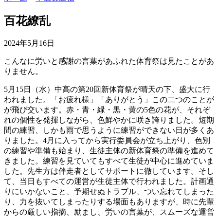
百花繚乱
2024年5月16日
こんなに労いと感謝の言葉があふれた体育祭は見たことがあ
りません。
5月15日（水）中高の第20回新体育祭が晴天の下、盛大に行
われました。「お疲れ様」「ありがとう」この二つのことが
が飛び交います。赤・青・緑・黒・黄の5色の花が、それぞ
れの個性を発揮しながら、色鮮やかに咲き誇りました。短期
間の練習、しかも雨で思うように練習ができない日が多くあ
りました。4月に入ってから実行委員会が立ち上がり、色別
の練習や準備も始まり、生徒主体の新体育祭の準備を進めて
きました。練習を見ていてもすべて生徒が中心に進めていま
した。先生方は伴走者としてサポートに徹しています。そし
て、当日もすべての運営が生徒主体で行われました。計画通
りにいかないこと、予期せぬトラブル、つい忘れてしまった
り、力を抜いてしまったりする場面もありますが、時に先輩
からの厳しい指摘、励まし、労いの言葉が、スムーズな運営