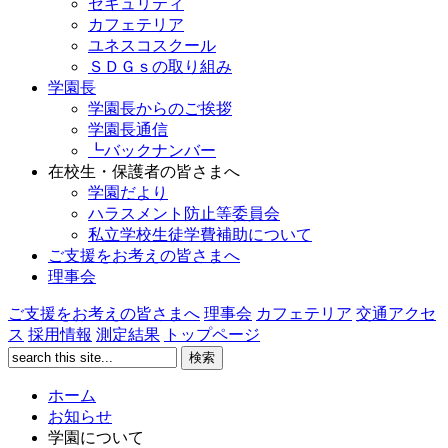
セキュリティ
カフェテリア
ユネスコスクール
ＳＤＧｓの取り組み
学園長
学園長からのご挨拶
学園長通信
┗バックナンバー
在校生・保護者の皆さまへ
学園だより
ハラスメント防止等委員会
私立学校生徒学費補助について
ご支援をお考えの皆さまへ
理事会
ご支援をお考えの皆さまへ
理事会
カフェテリア
交通アクセ
ス
採用情報
測定結果
トップページ
ホーム
お知らせ
学園について