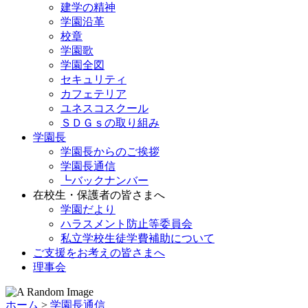
建学の精神
学園沿革
校章
学園歌
学園全図
セキュリティ
カフェテリア
ユネスコスクール
ＳＤＧｓの取り組み
学園長
学園長からのご挨拶
学園長通信
┗バックナンバー
在校生・保護者の皆さまへ
学園だより
ハラスメント防止等委員会
私立学校生徒学費補助について
ご支援をお考えの皆さまへ
理事会
ホーム
>
学園長通信