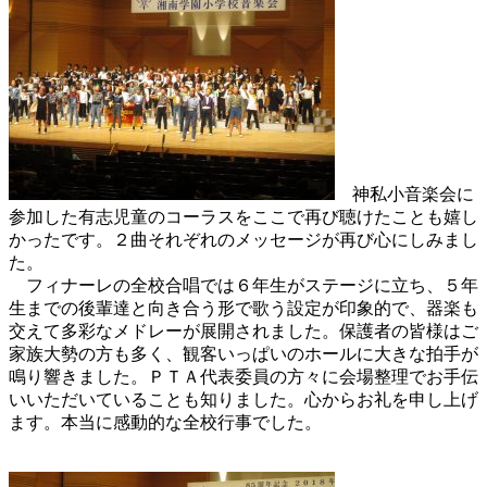
神私小音楽会に
参加した有志児童のコーラスをここで再び聴けたことも嬉し
かったです。２曲それぞれのメッセージが再び心にしみまし
た。
フィナーレの全校合唱では６年生がステージに立ち、５年
生までの後輩達と向き合う形で歌う設定が印象的で、器楽も
交えて多彩なメドレーが展開されました。保護者の皆様はご
家族大勢の方も多く、観客いっぱいのホールに大きな拍手が
鳴り響きました。ＰＴＡ代表委員の方々に会場整理でお手伝
いいただいていることも知りました。心からお礼を申し上げ
ます。本当に感動的な全校行事でした。