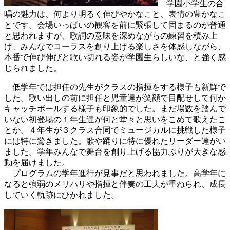
学園小学生の合
唱の魅力は、何より明るく伸びやかなこと、表情の豊かなこ
とです。会場いっぱいの観客を前に緊張して固まるのが普通
と思われますが、歌詞の意味を深めながらの練習を積み上
げ、みんなでコーラスを創り上げる楽しさを体感しながら、
本番で伸び伸びと歌い切れる姿が学園生らしいな、と強く感
じられました。
低学年では担任の先生がクラスの指揮をする様子も新鮮で
した。歌い出しの前に担任と児童達が笑顔で目配せして何か
キャッチボールする様子も印象的でした。まだ場数を踏んで
いない初登場の１年生達が何と堂々と思いをこめて歌えたこ
とか。４年生が３クラス合同でミュージカルに挑戦した様子
には特に驚きました。歌や踊りに特に優れたリーダー達がい
ました。学年みんなで舞台を創り上げる協力ぶりが大きな感
動を届けました。
プログラムの学年進行が見事だと思われました。高学年に
なると強弱のメリハリや指揮と伴奏の工夫が重ねられ、成長
していく軌跡にひかれました。