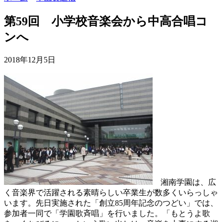
第59回 小学校音楽会から中高合唱コ
ンへ
2018年12月5日
湘南学園は、広
く音楽界で活躍される素晴らしい卒業生が数多くいらっしゃ
います。先日実施された「創立85周年記念のつどい」では、
参加者一同で「学園歌斉唱」を行いました。「もとうよ歌