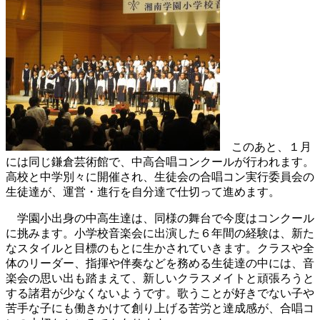
このあと、１月
には同じ鎌倉芸術館で、中高合唱コンクールが行われます。
高校と中学別々に開催され、生徒会の合唱コン実行委員会の
生徒達が、運営・進行を自分達で仕切って進めます。
学園小出身の中高生達は、同様の舞台で今度はコンクール
に挑みます。小学校音楽会に出演した６年間の経験は、新た
なスタイルと目標のもとに生かされていきます。クラスや全
体のリーダー、指揮や伴奏などを務める生徒達の中には、音
楽会の思い出も踏まえて、新しいクラスメイトと頑張ろうと
する諸君が少なくないようです。歌うことが好きでない子や
苦手な子にも働きかけて創り上げる苦労と達成感が、合唱コ