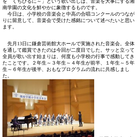
を くちびるに～」という歌い出しは、音楽を大事にする湘
南学園の文化を鮮やかに象徴するものです。
今日は、小学校の音楽会と中高の合唱コンクールのつなが
りに留意して、音楽会で受けた感銘について述べたいと思い
ます。
先月13日に鎌倉芸術館大ホールで実施された音楽会。全体
を通して鑑賞できたのは今回が二度目でした。サッと立って
全員が歌い出す始まりは、何度も小学校の行事で感動してき
たことです。２年生～３年生～４年生が前半、１年生～５年
生～６年生が後半、おもなプログラムの流れに共感しまし
た。