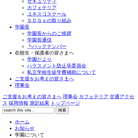
セキュリティ
カフェテリア
ユネスコスクール
ＳＤＧｓの取り組み
学園長
学園長からのご挨拶
学園長通信
┗バックナンバー
在校生・保護者の皆さまへ
学園だより
ハラスメント防止等委員会
私立学校生徒学費補助について
ご支援をお考えの皆さまへ
理事会
ご支援をお考えの皆さまへ
理事会
カフェテリア
交通アクセ
ス
採用情報
測定結果
トップページ
ホーム
お知らせ
学園について