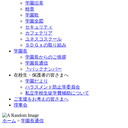
学園沿革
校章
学園歌
学園全図
セキュリティ
カフェテリア
ユネスコスクール
ＳＤＧｓの取り組み
学園長
学園長からのご挨拶
学園長通信
┗バックナンバー
在校生・保護者の皆さまへ
学園だより
ハラスメント防止等委員会
私立学校生徒学費補助について
ご支援をお考えの皆さまへ
理事会
ホーム
>
学園長通信