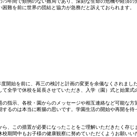
75年間で類例のない難局であり、深刻な生命の危機や経済の
い困難を前に世界の団結と協力が急務だと訴えておられます。
度開始を前に、再三の検討と計画の変更を余儀なくされました
して全学で休校を延長させていただき、入学（園）式と始業式
の指示、各校・園からのメッセージや相互連絡など可能な方
するのは本当に断腸の思いです。学園生活の開始や再開を待
ら、この措置が必要になったことをご理解いただきたく存じ
休校期間中もお子様の健康観察に努めていただくようお願いい