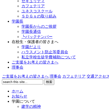
セキュリティ
カフェテリア
ユネスコスクール
ＳＤＧｓの取り組み
学園長
学園長からのご挨拶
学園長通信
┗バックナンバー
在校生・保護者の皆さまへ
学園だより
ハラスメント防止等委員会
私立学校生徒学費補助について
ご支援をお考えの皆さまへ
理事会
ご支援をお考えの皆さまへ
理事会
カフェテリア
交通アクセ
ホーム
お知らせ
学園について
建学の精神