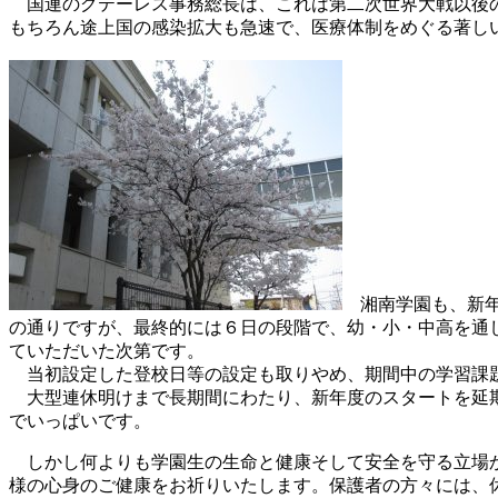
国連のグテーレス事務総長は、これは第二次世界大戦以後の
もちろん途上国の感染拡大も急速で、医療体制をめぐる著し
湘南学園も、新年
の通りですが、最終的には６日の段階で、幼・小・中高を通
ていただいた次第です。
当初設定した登校日等の設定も取りやめ、期間中の学習課題
大型連休明けまで長期間にわたり、新年度のスタートを延期
でいっぱいです。
しかし何よりも学園生の生命と健康そして安全を守る立場か
様の心身のご健康をお祈りいたします。保護者の方々には、