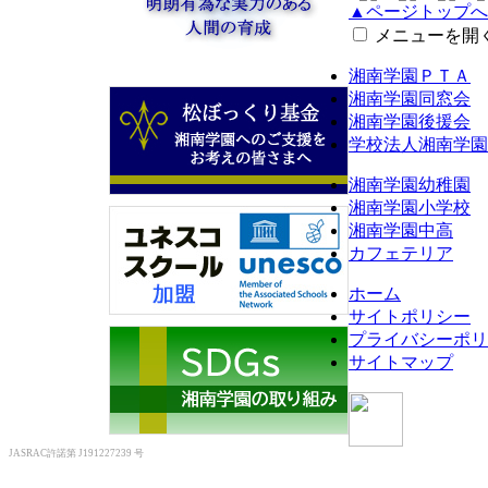
▲ページトップへ
メニューを開
湘南学園ＰＴＡ
湘南学園同窓会
湘南学園後援会
学校法人湘南学園
湘南学園幼稚園
湘南学園小学校
湘南学園中高
カフェテリア
ホーム
サイトポリシー
プライバシーポリ
サイトマップ
JASRAC許諾第 J191227239 号