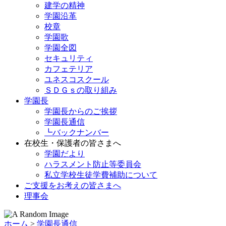
建学の精神
学園沿革
校章
学園歌
学園全図
セキュリティ
カフェテリア
ユネスコスクール
ＳＤＧｓの取り組み
学園長
学園長からのご挨拶
学園長通信
┗バックナンバー
在校生・保護者の皆さまへ
学園だより
ハラスメント防止等委員会
私立学校生徒学費補助について
ご支援をお考えの皆さまへ
理事会
ホーム
>
学園長通信