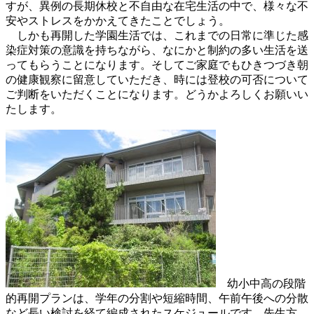
すが、異例の長期休校と不自由な在宅生活の中で、様々な不
安やストレスをかかえてきたことでしょう。
しかも再開した学園生活では、これまでの日常に準じた感
染症対策の意識を持ちながら、なにかと制約の多い生活を送
ってもらうことになります。そしてご家庭でもひきつづき朝
の健康観察に留意していただき、時には登校の可否について
ご判断をいただくことになります。どうかよろしくお願いい
たします。
幼小中高の段階
的再開プランは、学年の分割や短縮時間、午前午後への分散
など長い検討を経て編成されたスケジュールです。先生方