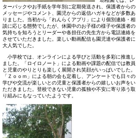
幼稚園では、レ
ターパックやお手紙を学年別に定期発送され、保護者からの
メッセージやコメント、園児からの返信ハガキなどが多数あ
りました。当初から「れんらくアプリ」により個別連絡・相
談に応じる態勢でしたが、休園中のお子様の様子や保護者の
気持ちを知ろうとリーダーや各担任の先生方から電話連絡を
させていただきました。楽しい動画配信も園児達や保護者に
大人気でした。
小学校では、オンラインによる学びと活動を多彩に推進し
ました。「ロイロノート」による動画や課題の配信では教員
と児童のやりとりも楽しく展開され笑顔がいっぱいでした。
「Ｚｏｏｍ」による朝の会も定着し、アンケートでも日々の
学びや交流が楽しいとの児童と保護者からの嬉しいお声をい
ただきました。登校できない児童の孤独や不安に寄り添う取
り組みにもなっていたようです。