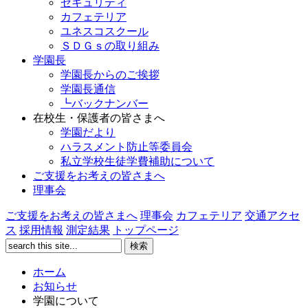
セキュリティ
カフェテリア
ユネスコスクール
ＳＤＧｓの取り組み
学園長
学園長からのご挨拶
学園長通信
┗バックナンバー
在校生・保護者の皆さまへ
学園だより
ハラスメント防止等委員会
私立学校生徒学費補助について
ご支援をお考えの皆さまへ
理事会
ご支援をお考えの皆さまへ
理事会
カフェテリア
交通アクセ
ス
採用情報
測定結果
トップページ
ホーム
お知らせ
学園について