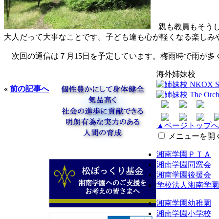
親も教員もそうし
大人だって大事なことです。子ども達も心が軽くなる楽しみ
次回の通信は７月15日を予定しています。梅雨時で雨が多
海外姉妹校
«
前の記事へ
▲ページトップへ
メニューを開
湘南学園ＰＴＡ
湘南学園同窓会
湘南学園後援会
学校法人湘南学園
湘南学園幼稚園
湘南学園小学校