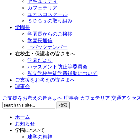
セキュリティ
カフェテリア
ユネスコスクール
ＳＤＧｓの取り組み
学園長
学園長からのご挨拶
学園長通信
┗バックナンバー
在校生・保護者の皆さまへ
学園だより
ハラスメント防止等委員会
私立学校生徒学費補助について
ご支援をお考えの皆さまへ
理事会
ご支援をお考えの皆さまへ
理事会
カフェテリア
交通アクセ
ホーム
お知らせ
学園について
建学の精神