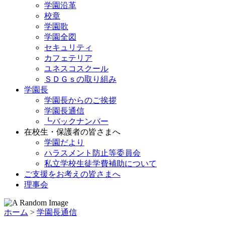
学園沿革
校章
学園歌
学園全図
セキュリティ
カフェテリア
ユネスコスクール
ＳＤＧｓの取り組み
学園長
学園長からのご挨拶
学園長通信
┗バックナンバー
在校生・保護者の皆さまへ
学園だより
ハラスメント防止等委員会
私立学校生徒学費補助について
ご支援をお考えの皆さまへ
理事会
ホーム
>
学園長通信