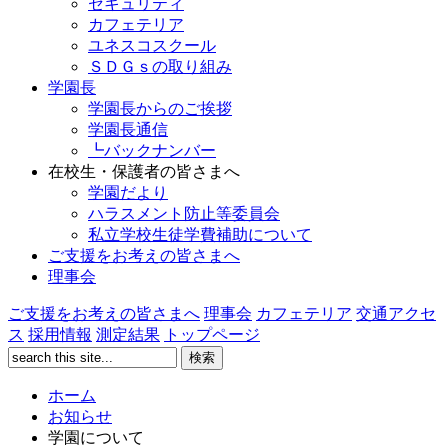
セキュリティ
カフェテリア
ユネスコスクール
ＳＤＧｓの取り組み
学園長
学園長からのご挨拶
学園長通信
┗バックナンバー
在校生・保護者の皆さまへ
学園だより
ハラスメント防止等委員会
私立学校生徒学費補助について
ご支援をお考えの皆さまへ
理事会
ご支援をお考えの皆さまへ
理事会
カフェテリア
交通アクセ
ス
採用情報
測定結果
トップページ
ホーム
お知らせ
学園について