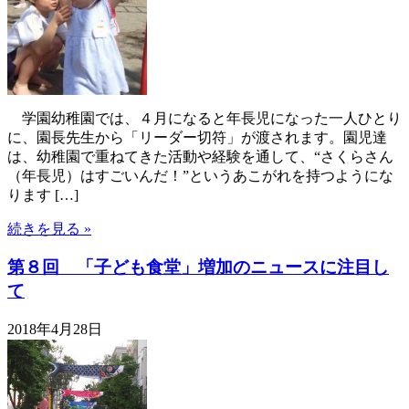
学園幼稚園では、４月になると年長児になった一人ひとり
に、園長先生から「リーダー切符」が渡されます。園児達
は、幼稚園で重ねてきた活動や経験を通して、“さくらさん
（年長児）はすごいんだ！”というあこがれを持つようにな
ります […]
続きを見る »
第８回 「子ども食堂」増加のニュースに注目し
て
2018年4月28日