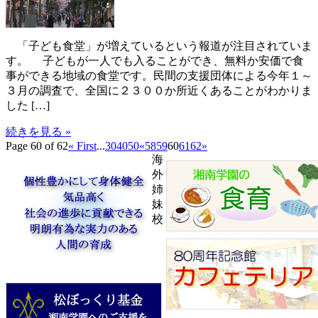
「子ども食堂」が増えているという報道が注目されていま
す。 子どもが一人でも入ることができ、無料か安価で食
事ができる地域の食堂です。民間の支援団体による今年１～
３月の調査で、全国に２３００か所近くあることがわかりま
した […]
続きを見る »
Page 60 of 62
« First
...
30
40
50
«
58
59
60
61
62
»
海
外
姉
妹
校