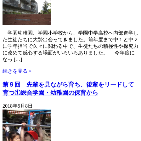
学園幼稚園、学園小学校から、学園中学高校へ内部進学し
た生徒たちに大勢出会ってきました。前年度まで中１と中２
に学年担当で久々に関わる中で、生徒たちの積極性や探究力
に改めて感心する場面がいろいろありました。 今年度に
なっ […]
続きを見る »
第９回 先輩を見ながら育ち、後輩をリードして
育つ①総合学園・幼稚園の保育から
2018年5月8日