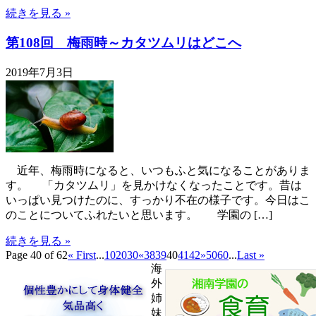
続きを見る »
第108回 梅雨時～カタツムリはどこへ
2019年7月3日
近年、梅雨時になると、いつもふと気になることがありま
す。 「カタツムリ」を見かけなくなったことです。昔は
いっぱい見つけたのに、すっかり不在の様子です。今日はこ
のことについてふれたいと思います。 学園の […]
続きを見る »
Page 40 of 62
« First
...
10
20
30
«
38
39
40
41
42
»
50
60
...
Last »
海
外
姉
妹