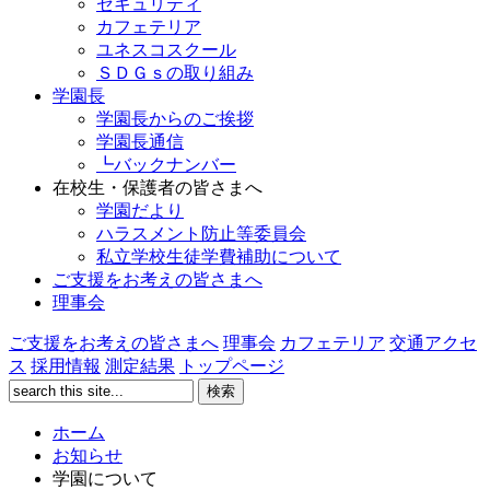
セキュリティ
カフェテリア
ユネスコスクール
ＳＤＧｓの取り組み
学園長
学園長からのご挨拶
学園長通信
┗バックナンバー
在校生・保護者の皆さまへ
学園だより
ハラスメント防止等委員会
私立学校生徒学費補助について
ご支援をお考えの皆さまへ
理事会
ご支援をお考えの皆さまへ
理事会
カフェテリア
交通アクセ
ス
採用情報
測定結果
トップページ
ホーム
お知らせ
学園について