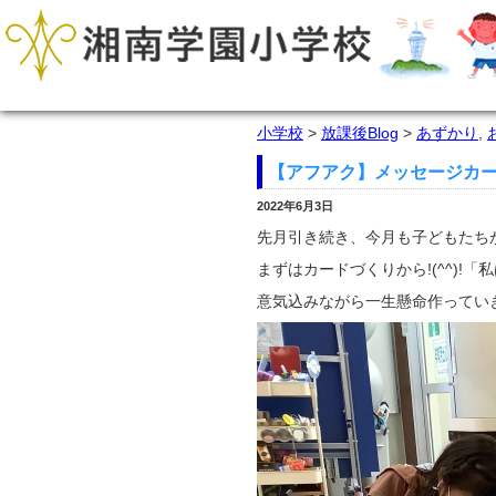
小学校
>
放課後Blog
>
あずかり
,
【アフアク】メッセージカ
2022年6月3日
先月引き続き、今月も子どもたち
まずはカードづくりから!(^^)
意気込みながら一生懸命作ってい