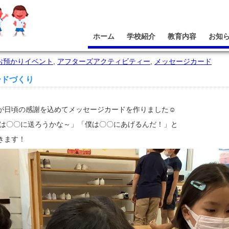
ホーム
学校紹介
教育内容
お知
お預かりイベント
,
アフターズアクティビティー
,
メッセージカード
ードづくり
が日頃の感謝を込めてメッセージカードを作りました☺
!「私は〇〇に送ろうかな～」「僕は〇〇にあげるんだ！」と
きます！