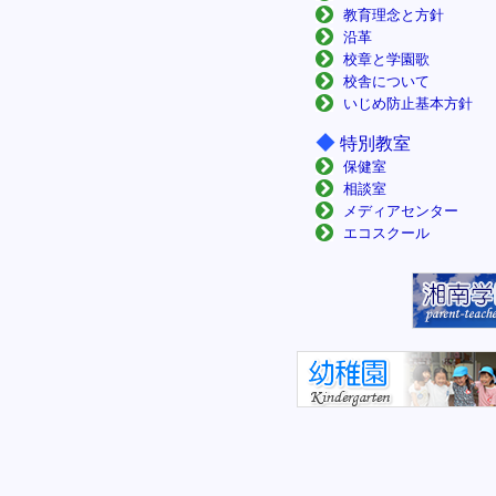
教育理念と方針
沿革
校章と学園歌
校舎について
いじめ防止基本方針
◆
特別教室
保健室
相談室
メディアセンター
エコスクール