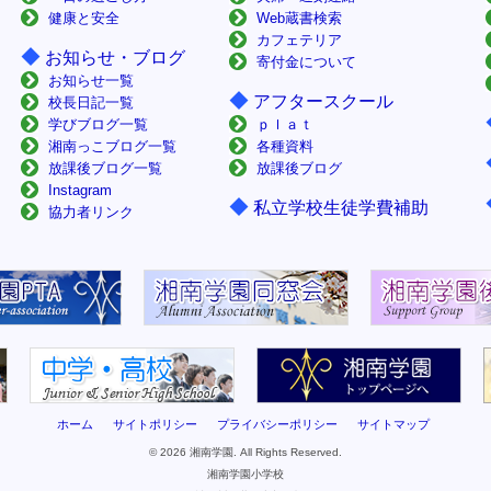
健康と安全
Web蔵書検索
カフェテリア
◆
お知らせ・ブログ
寄付金について
お知らせ一覧
◆
アフタースクール
校長日記一覧
学びブログ一覧
ｐｌａｔ
湘南っこブログ一覧
各種資料
放課後ブログ一覧
放課後ブログ
Instagram
◆
私立学校生徒学費補助
協力者リンク
ホーム
サイトポリシー
プライバシーポリシー
サイトマップ
© 2026 湘南学園. All Rights Reserved.
湘南学園小学校