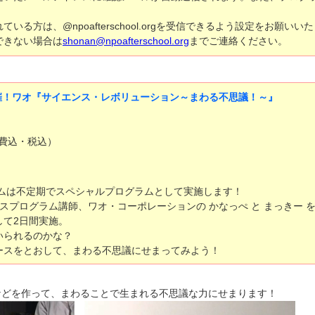
る方は、@npoafterschool.orgを受信できるよう設定をお願いい
できない場合は
shonan@npoafterschool.org
までご連絡ください。
日間開催！ワオ『サイエンス・レボリューション～まわる不思議！～』
料費込・税込）
ラムは不定期でスペシャルプログラムとして実施します！
スプログラム講師、ワオ・コーポレーションの かなっぺ と まっきー 
して2日間実施。
いられるのかな？
ースをとおして、まわる不思議にせまってみよう！
などを作って、まわることで生まれる不思議な力にせまります！