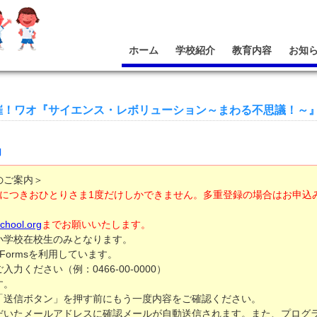
ホーム
学校紹介
教育内容
お知
催！ワオ『サイエンス・レボリューション～まわる不思議！～
内
のご案内＞
ムにつきおひとりさま1度だけしかできません。多重登録の場合はお申込
chool.org
までお願いいたします。
小学校在校生のみとなります。
 Formsを利用しています。
ください（例：0466-00-0000）
す。
「送信ボタン」を押す前にもう一度内容をご確認ください。
いたメールアドレスに確認メールが自動送信されます。また、プログラム