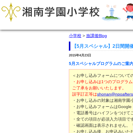
小学校
>
放課後Blog
【5月スペシャル】2日間開
2015年4月23日
5月スペシャルプログラムのご案
＜お申し込みフォームについて
・お申し込みは1つのプログラ
ご了承をお願いいたします。
誤字訂正等は
shonan@npoafters
・お申し込みの対象は湘南学園
・お申し込みフォームはGoogle
・電話番号はハイフンをつけてご入力
・全ての項目が必須入力項目で
・確認画面は表示されません。
・お申し込み後、お申込みいただ