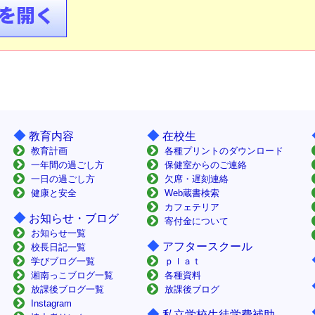
◆
◆
教育内容
在校生
教育計画
各種プリントのダウンロード
一年間の過ごし方
保健室からのご連絡
一日の過ごし方
欠席・遅刻連絡
健康と安全
Web蔵書検索
カフェテリア
◆
お知らせ・ブログ
寄付金について
お知らせ一覧
◆
アフタースクール
校長日記一覧
学びブログ一覧
ｐｌａｔ
湘南っこブログ一覧
各種資料
放課後ブログ一覧
放課後ブログ
Instagram
◆
私立学校生徒学費補助