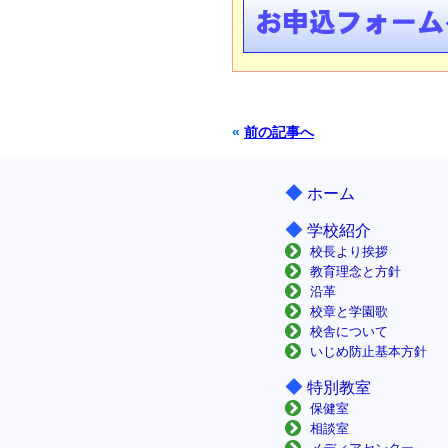
«
前の記事へ
◆
ホーム
◆
学校紹介
校長より挨拶
教育理念と方針
沿革
校章と学園歌
校舎について
いじめ防止基本方針
◆
特別教室
保健室
相談室