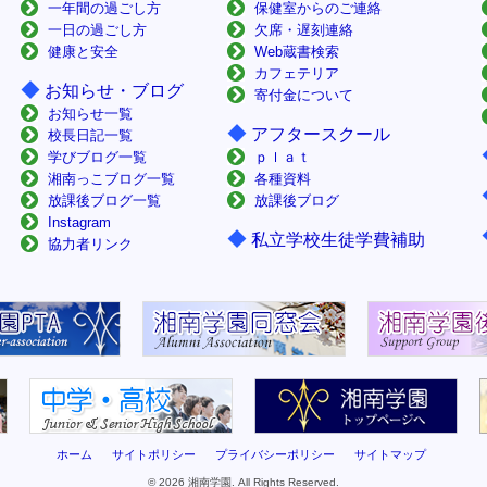
一年間の過ごし方
保健室からのご連絡
一日の過ごし方
欠席・遅刻連絡
健康と安全
Web蔵書検索
カフェテリア
◆
お知らせ・ブログ
寄付金について
お知らせ一覧
◆
アフタースクール
校長日記一覧
学びブログ一覧
ｐｌａｔ
湘南っこブログ一覧
各種資料
放課後ブログ一覧
放課後ブログ
Instagram
◆
私立学校生徒学費補助
協力者リンク
ホーム
サイトポリシー
プライバシーポリシー
サイトマップ
© 2026 湘南学園. All Rights Reserved.