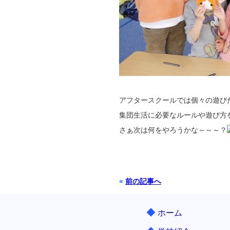
アフタースクールでは個々の遊び
集団生活に必要なルールや遊び方
さぁ次は何をやろうかな～～～？
«
前の記事へ
◆
ホーム