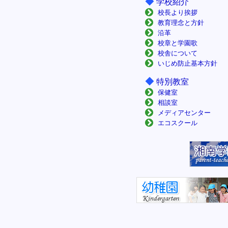
◆
学校紹介
校長より挨拶
教育理念と方針
沿革
校章と学園歌
校舎について
いじめ防止基本方針
◆
特別教室
保健室
相談室
メディアセンター
エコスクール