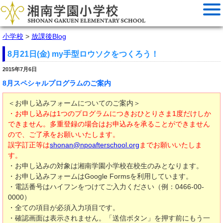
小学校
>
放課後Blog
8月21日(金) my手型ロウソクをつくろう！
2015年7月6日
8月スペシャルプログラムのご案内
＜お申し込みフォームについてのご案内＞
・お申し込みは1つのプログラムにつきおひとりさま1度だけしか
できません。多重登録の場合はお申込みを承ることができません
ので、ご了承をお願いいたします。
誤字訂正等は
shonan@npoafterschool.org
までお願いいたしま
す。
・お申し込みの対象は湘南学園小学校在校生のみとなります。
・お申し込みフォームはGoogle Formsを利用しています。
・電話番号はハイフンをつけてご入力ください（例：0466-00-
0000）
・全ての項目が必須入力項目です。
・確認画面は表示されません。「送信ボタン」を押す前にもう一