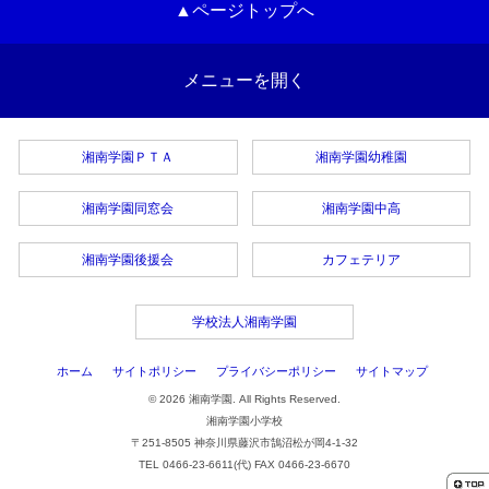
▲ページトップへ
メニューを開く
湘南学園ＰＴＡ
湘南学園幼稚園
湘南学園同窓会
湘南学園中高
湘南学園後援会
カフェテリア
学校法人湘南学園
ホーム
サイトポリシー
プライバシーポリシー
サイトマップ
© 2026 湘南学園. All Rights Reserved.
湘南学園小学校
〒251-8505 神奈川県藤沢市鵠沼松が岡4-1-32
TEL 0466-23-6611(代) FAX 0466-23-6670