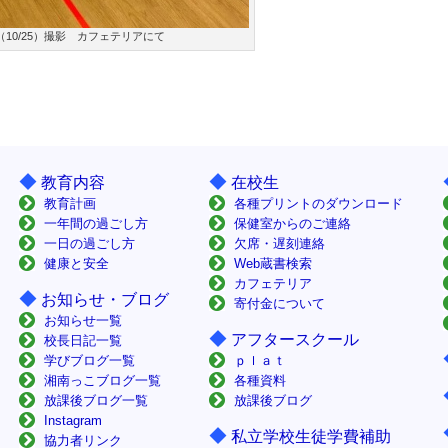
10/25）撮影 カフェテリアにて
◆
◆
教育内容
在校生
教育計画
各種プリントのダウンロード
一年間の過ごし方
保健室からのご連絡
一日の過ごし方
欠席・遅刻連絡
健康と安全
Web蔵書検索
カフェテリア
◆
お知らせ・ブログ
寄付金について
お知らせ一覧
◆
アフタースクール
校長日記一覧
学びブログ一覧
ｐｌａｔ
湘南っこブログ一覧
各種資料
放課後ブログ一覧
放課後ブログ
Instagram
◆
私立学校生徒学費補助
協力者リンク