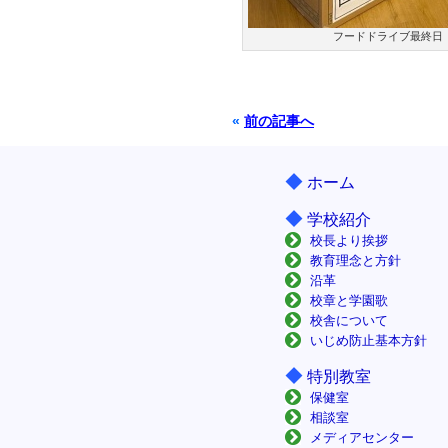
フードドライブ最終日（
«
前の記事へ
◆
ホーム
◆
学校紹介
校長より挨拶
教育理念と方針
沿革
校章と学園歌
校舎について
いじめ防止基本方針
◆
特別教室
保健室
相談室
メディアセンター