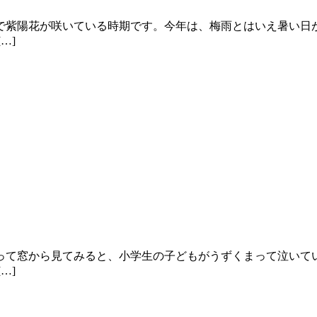
で紫陽花が咲いている時期です。今年は、梅雨とはいえ暑い日
…]
って窓から見てみると、小学生の子どもがうずくまって泣いて
…]