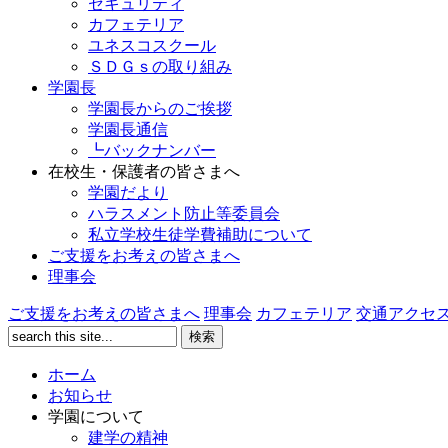
セキュリティ
カフェテリア
ユネスコスクール
ＳＤＧｓの取り組み
学園長
学園長からのご挨拶
学園長通信
┗バックナンバー
在校生・保護者の皆さまへ
学園だより
ハラスメント防止等委員会
私立学校生徒学費補助について
ご支援をお考えの皆さまへ
理事会
ご支援をお考えの皆さまへ
理事会
カフェテリア
交通アクセ
ホーム
お知らせ
学園について
建学の精神