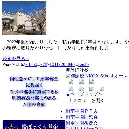
2023年度が始まりました。私も学園長2年目となります。少
の策定に取りかかりつつ、しっかりした土台作 […]
続きを見る »
Page 9 of 62
« First
...
«
7
8
9
10
11
»
20
30
40
...
Last »
海外姉妹校
▲ページトップへ
メニューを開く
湘南学園ＰＴＡ
湘南学園同窓会
湘南学園後援会