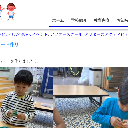
ホーム
学校紹介
教育内容
お知
お預かり
,
お預かりイベント
,
アフタースクール
,
アフターズアクティビ
カード作り
カードを作りました。