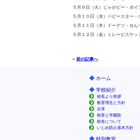
５月９日（火）じゃがビー・ポイ
５月１０日（水）ベビースター・
５月１１日（木）ドーナツ・せん
５月１２日（金）ミレービスケッ
«
前の記事へ
◆
ホーム
◆
学校紹介
校長より挨拶
教育理念と方針
沿革
校章と学園歌
校舎について
いじめ防止基本方針
◆
特別教室