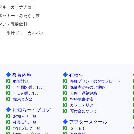
フル・ガーナチョコ
ポッキー・みたらし餅
べい・乳酸飲料
ト・果汁グミ・カルパス
◆
◆
教育内容
在校生
教育計画
各種プリントのダウンロード
一年間の過ごし方
保健室からのご連絡
一日の過ごし方
欠席・遅刻連絡
健康と安全
Web蔵書検索
カフェテリア
◆
お知らせ・ブログ
寄付金について
お知らせ一覧
◆
アフタースクール
校長日記一覧
学びブログ一覧
ｐｌａｔ