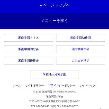
▲ページトップへ
メニューを開く
湘南学園ＰＴＡ
湘南学園幼稚園
湘南学園同窓会
湘南学園中高
湘南学園後援会
カフェテリア
学校法人湘南学園
ホーム
サイトポリシー
プライバシーポリシー
サイトマップ
© 2026 湘南学園. All Rights Reserved.
湘南学園小学校
〒251-8505 神奈川県藤沢市鵠沼松が岡4-1-32
TEL 0466-23-6611(代) FAX 0466-23-6670