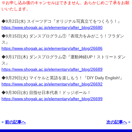
※お申し込み後のキャンセルはできません。あらかじめご了承をお願
いいたします。
◆9月2日(水) スイーツデコ『オリジナル写真立てをつくろう！』
https://www.shogak.ac.jp/elementary/after_blog/26680
◆9月15日(火) ダンスプログラム①『表現力をみがこう！フラダン
ス』
https://www.shogak.ac.jp/elementary/after_blog/26686
◆9月17日(木) ダンスプログラム②『運動神経UP！ストリートダン
ス』
https://www.shogak.ac.jp/elementary/after_blog/26689
◆9月29日(火) マイケルと英語を楽しもう！『DIY Daily English!』
https://www.shogak.ac.jp/elementary/after_blog/26692
◆9月30日(水) 目指せ日本代表！ドッジボール！
https://www.shogak.ac.jp/elementary/after_blog/26699
«
前の記事へ
次の記事へ
»