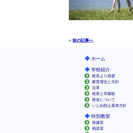
«
前の記事へ
◆
ホーム
◆
学校紹介
校長より挨拶
教育理念と方針
沿革
校章と学園歌
校舎について
いじめ防止基本方針
◆
特別教室
保健室
相談室