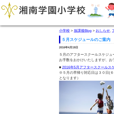
小学校
>
放課後Blog
>
おしらせ
,
５月スケジュールのご案内
2016年4月19日
５月のアフタースクールスケジュ
お手数をおかけいたしますが、お
■
2016年5月アフタースクールス
※５月の早帰り対応日は３０日(６
となります）