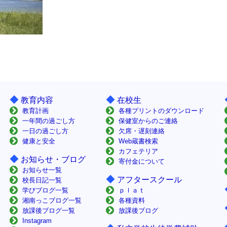
◆
◆
教育内容
在校生
教育計画
各種プリントのダウンロード
一年間の過ごし方
保健室からのご連絡
一日の過ごし方
欠席・遅刻連絡
健康と安全
Web蔵書検索
カフェテリア
◆
お知らせ・ブログ
寄付金について
お知らせ一覧
◆
アフタースクール
校長日記一覧
学びブログ一覧
ｐｌａｔ
湘南っこブログ一覧
各種資料
放課後ブログ一覧
放課後ブログ
Instagram