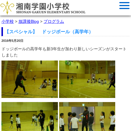
小学校
>
放課後Blog
>
プログラム
【スペシャル】 ドッジボール（高学年）
2016年5月20日
ドッジボールの高学年も新3年生が加わり新しいシーズンがスタート
しました