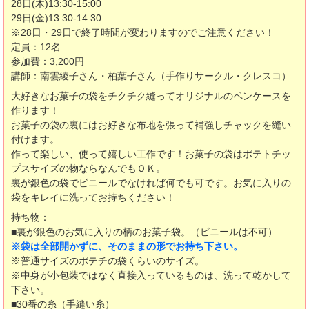
28日(木)13:30-15:00
29日(金)13:30-14:30
※28日・29日で終了時間が変わりますのでご注意ください！
定員：12名
参加費：3,200円
講師：南雲綾子さん・柏葉子さん（手作りサークル・クレスコ）
大好きなお菓子の袋をチクチク縫ってオリジナルのペンケースを
作ります！
お菓子の袋の裏にはお好きな布地を張って補強しチャックを縫い
付けます。
作って楽しい、使って嬉しい工作です！お菓子の袋はポテトチッ
プスサイズの物ならなんでもＯＫ。
裏が銀色の袋でビニールでなければ何でも可です。お気に入りの
袋をキレイに洗ってお持ちください！
持ち物：
■裏が銀色のお気に入りの柄のお菓子袋。（ビニールは不可）
※袋は全部開かずに、そのままの形でお持ち下さい。
※普通サイズのポテチの袋くらいのサイズ。
※中身が小包装ではなく直接入っているものは、洗って乾かして
下さい。
■30番の糸（手縫い糸）