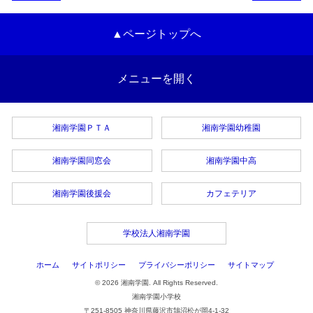
▲ページトップへ
メニューを開く
湘南学園ＰＴＡ
湘南学園幼稚園
湘南学園同窓会
湘南学園中高
湘南学園後援会
カフェテリア
学校法人湘南学園
ホーム
サイトポリシー
プライバシーポリシー
サイトマップ
© 2026 湘南学園. All Rights Reserved.
湘南学園小学校
〒251-8505 神奈川県藤沢市鵠沼松が岡4-1-32