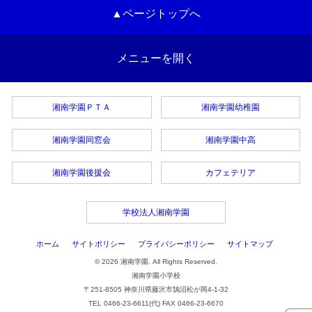
▲ページトップへ
メニューを開く
湘南学園ＰＴＡ
湘南学園幼稚園
湘南学園同窓会
湘南学園中高
湘南学園後援会
カフェテリア
学校法人湘南学園
ホーム
サイトポリシー
プライバシーポリシー
サイトマップ
© 2026 湘南学園. All Rights Reserved.
湘南学園小学校
〒251-8505 神奈川県藤沢市鵠沼松が岡4-1-32
TEL 0466-23-6611(代) FAX 0466-23-6670