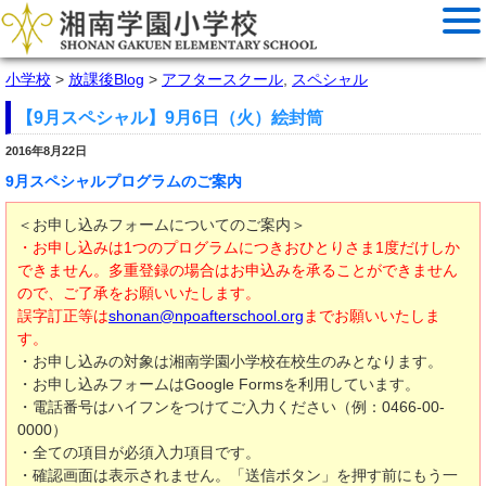
小学校
>
放課後Blog
>
アフタースクール
,
スペシャル
【9月スペシャル】9月6日（火）絵封筒
2016年8月22日
9月スペシャルプログラムのご案内
＜お申し込みフォームについてのご案内＞
・お申し込みは1つのプログラムにつきおひとりさま1度だけしか
できません。多重登録の場合はお申込みを承ることができません
ので、ご了承をお願いいたします。
誤字訂正等は
shonan@npoafterschool.org
までお願いいたしま
す。
・お申し込みの対象は湘南学園小学校在校生のみとなります。
・お申し込みフォームはGoogle Formsを利用しています。
・電話番号はハイフンをつけてご入力ください（例：0466-00-
0000）
・全ての項目が必須入力項目です。
・確認画面は表示されません。「送信ボタン」を押す前にもう一