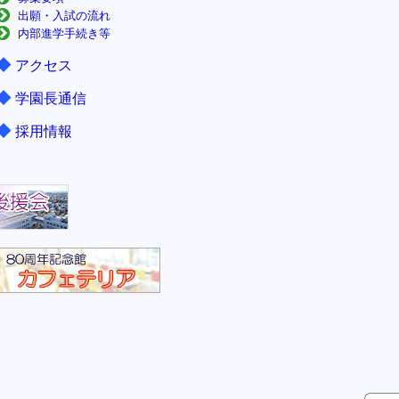
出願・入試の流れ
内部進学手続き等
◆
アクセス
◆
学園長通信
◆
採用情報