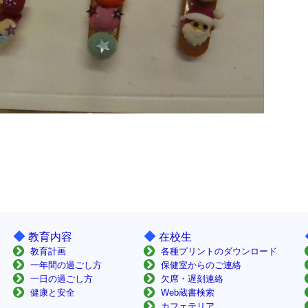
◆
◆
教育内容
在校生
教育計画
各種プリントのダウンロード
一年間の過ごし方
保健室からのご連絡
一日の過ごし方
欠席・遅刻連絡
健康と安全
Web蔵書検索
カフェテリア