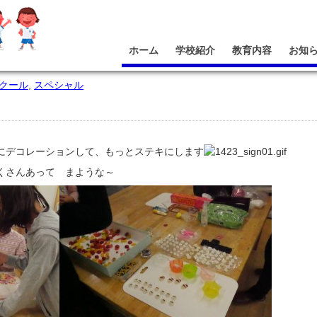
ホーム
学校紹介
教育内容
お知
クール
,
スペシャル
コ
にデコレーションして、もっとステキにします
くさんあって まような～