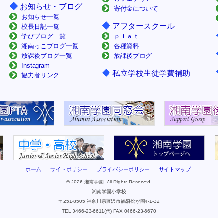
◆
お知らせ・ブログ
寄付金について
お知らせ一覧
◆
アフタースクール
校長日記一覧
学びブログ一覧
ｐｌａｔ
湘南っこブログ一覧
各種資料
放課後ブログ一覧
放課後ブログ
Instagram
◆
私立学校生徒学費補助
協力者リンク
ホーム
サイトポリシー
プライバシーポリシー
サイトマップ
© 2026 湘南学園. All Rights Reserved.
湘南学園小学校
〒251-8505 神奈川県藤沢市鵠沼松が岡4-1-32
TEL 0466-23-6611(代) FAX 0466-23-6670