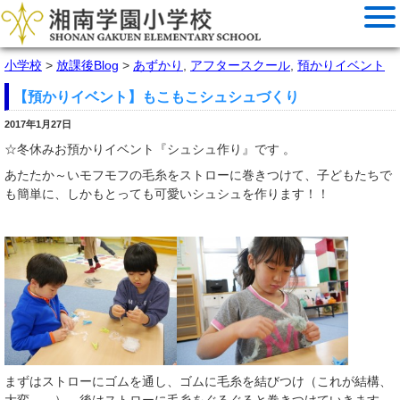
小学校
>
放課後Blog
>
あずかり
,
アフタースクール
,
預かりイベント
【預かりイベント】もこもこシュシュづくり
2017年1月27日
☆冬休みお預かりイベント『シュシュ作り』です 。
あたたか～いモフモフの毛糸をストローに巻きつけて、子どもたちで
も簡単に、しかもとっても可愛いシュシュを作ります！！
まずはストローにゴムを通し、ゴムに毛糸を結びつけ（これが結構、