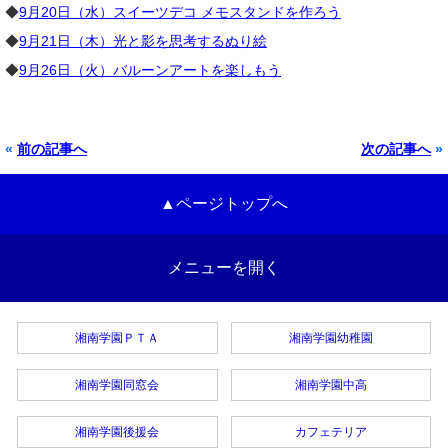
◆
9月20日（水）スイーツデコ メモスタンドを作ろう
◆
9月21日（木）光と影を思考するぬり絵
◆
9月26日（火）バルーンアートを楽しもう
«
前の記事へ
次の記事へ
»
▲ページトップへ
メニューを開く
湘南学園ＰＴＡ
湘南学園幼稚園
湘南学園同窓会
湘南学園中高
湘南学園後援会
カフェテリア