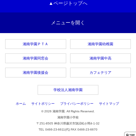
▲ページトップへ
メニューを開く
湘南学園ＰＴＡ
湘南学園幼稚園
湘南学園同窓会
湘南学園中高
湘南学園後援会
カフェテリア
学校法人湘南学園
ホーム
サイトポリシー
プライバシーポリシー
サイトマップ
© 2026 湘南学園. All Rights Reserved.
湘南学園小学校
〒251-8505 神奈川県藤沢市鵠沼松が岡4-1-32
TEL 0466-23-6611(代) FAX 0466-23-6670