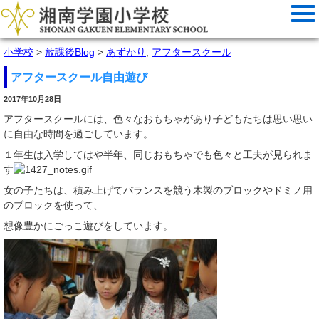
小学校
>
放課後Blog
>
あずかり
,
アフタースクール
アフタースクール自由遊び
2017年10月28日
アフタースクールには、色々なおもちゃがあり子どもたちは思い思い
に自由な時間を過ごしています。
１年生は入学してはや半年、同じおもちゃでも色々と工夫が見られま
す
女の子たちは、積み上げてバランスを競う木製のブロックやドミノ用
のブロックを使って、
想像豊かにごっこ遊びをしています。